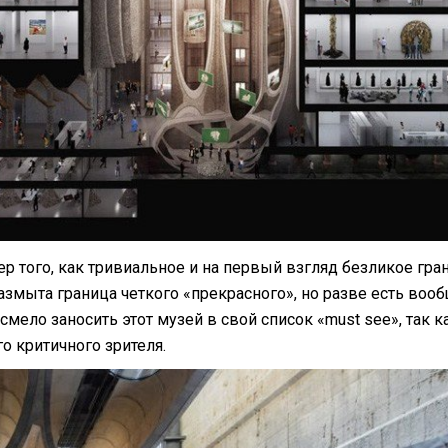
р того, как тривиальное и на первый взгляд безликое гра
азмыта граница четкого «прекрасного», но разве есть воо
мело заносить этот музей в свой список «must see», так к
о критичного зрителя.