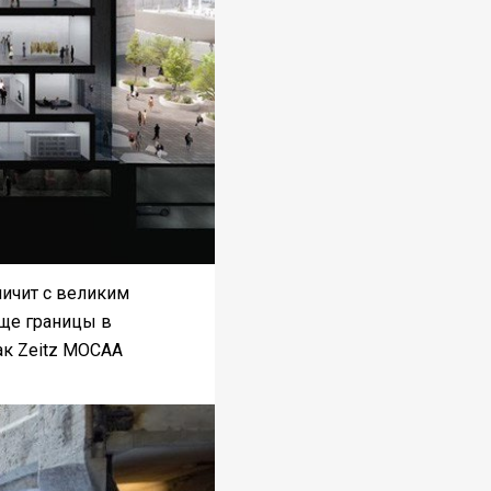
ничит с великим
бще границы в
ак Zeitz MOCAA