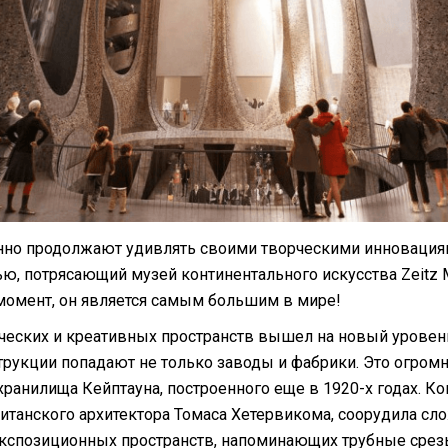
нно продолжают удивлять своими творческими инновациям
ью, потрясающий музей континентального искусства Zeit
момент, он является самым большим в мире!
рческих и креативных пространств вышел на новый уровен
струкции попадают не только заводы и фабрики. Это огро
ранилища Кейптауна, построенного еще в 1920-х годах. Ко
британского архитектора Томаса Хетервикома, соорудила с
 экспозиционных пространств, напоминающих трубные срез