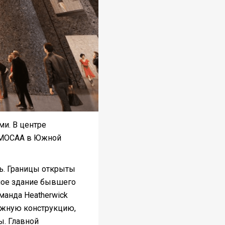
и. В центре
z MOCAA в Южной
ь. Границы открыты
мное здание бывшего
манда Heatherwick
ложную конструкцию,
ы. Главной