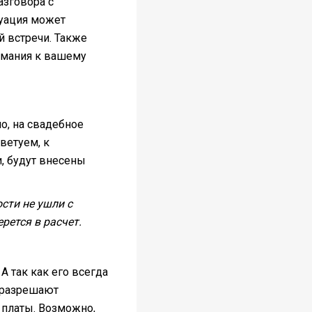
азговора с
туация может
й встречи. Также
имания к вашему
о, на свадебное
ветуем, к
и, будут внесены
ости не ушли с
рется в расчет.
А так как его всегда
е разрешают
й платы. Возможно,