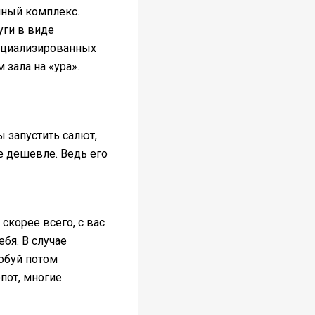
нный комплекс.
уги в виде
пециализированных
зала на «ура».
ы запустить салют,
е дешевле. Ведь его
 скорее всего, с вас
ебя. В случае
обуй потом
опот, многие