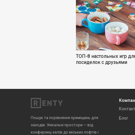
ТОП-8 настольных игр дл
посиделок с друзьями
Компан
Контак
Пошук та порівняння приміщень для
Блог
заходів. Унікальні простори — від
конференц-залів до міських лофтів і