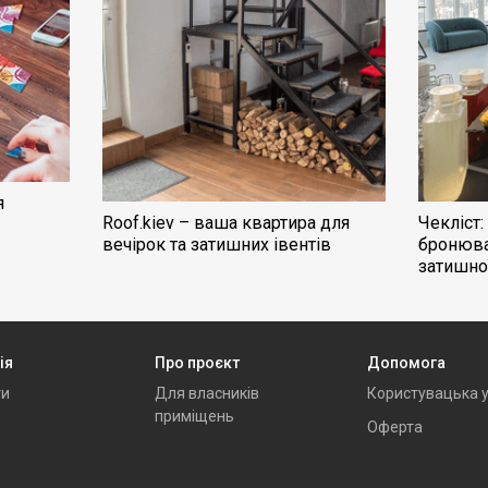
я
Roof.kiev – ваша квартира для
Чекліст
вечірок та затишних івентів
бронюва
затишної
ія
Про проєкт
Допомога
ти
Для власників
Користувацька 
приміщень
Оферта