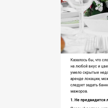
Казалось бы, что сл
на любой вкус и цв
умело скрытые недо
аренде локации, мож
следует задать бан
мажоров.
1. Не предвидится