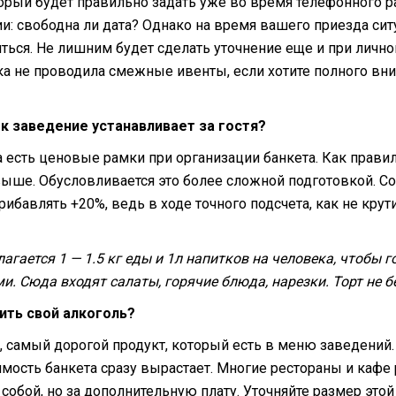
орый будет правильно задать уже во время телефонного р
: свободна ли дата? Однако на время вашего приезда си
ься. Не лишним будет сделать уточнение еще и при лично
ка не проводила смежные ивенты, если хотите полного вн
ек заведение устанавливает за гостя?
 есть ценовые рамки при организации банкета. Как правил
ыше. Обусловливается это более сложной подготовкой. Со
ибавлять +20%, ведь в ходе точного подсчета, как не крут
агается 1 — 1.5 кг еды и 1л напитков на человека, чтобы г
. Сюда входят салаты, горячие блюда, нарезки. Торт не бе
ить свой алкоголь?
 самый дорогой продукт, который есть в меню заведений. 
имость банкета сразу вырастает. Многие рестораны и каф
 собой, но за дополнительную плату. Уточняйте размер это