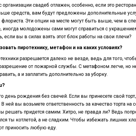
 организации свадеб отлажен, особенно, если это рестора
ьше средств, вам будут предложены дополнительные усл
, флориста. Эти опции на месте могут быть выше, чем в с
, иногда молодожены сами могут справиться с украшением 
, если вы в силах взять этот блок работы на свои плечи?
зовать пиротехнику, метафон и на каких условиях?
ехники разрешается далеко не везде, ведь для того, чтоб
разрешение от пожарной службы. С метафоном легче, но н
равить, а и заплатить дополнительно за уборку.
ш?
то день рождения без свечей. Если вы принесете свой торт,
 В ней вы возьмете ответственность за качество торта на с
ы решать придется самим. Хитро, не правда ли? Ведь попр
ился ты котлетой, а не сладким. Чтобы избежать лишних хл
т приносить любую еду.