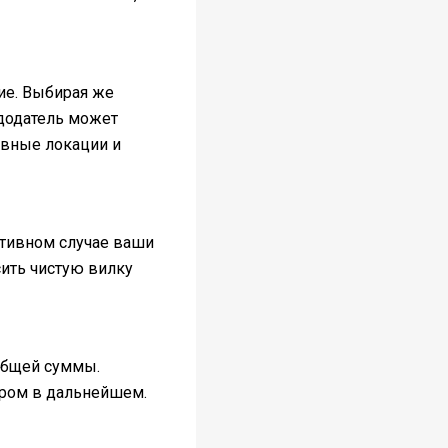
ие. Выбирая же
ндодатель может
ивные локации и
отивном случае ваши
ить чистую вилку
 общей суммы.
ером в дальнейшем.