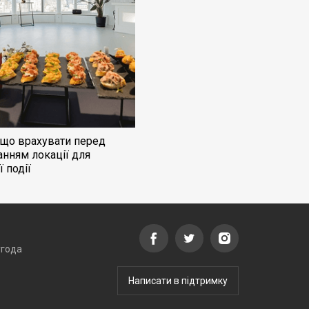
: що врахувати перед
нням локації для
 події
угода
Написати в підтримку