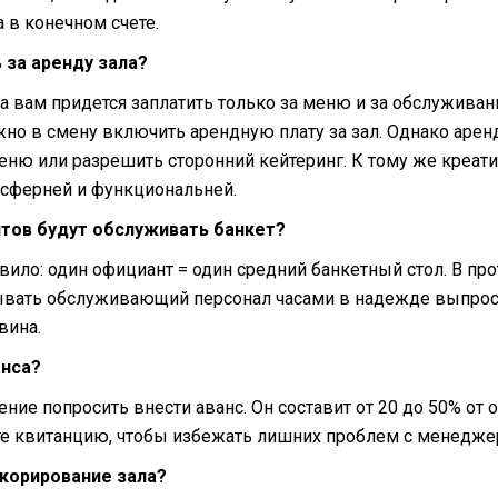
 в конечном счете.
ь за аренду зала?
а вам придется заплатить только за меню и за обслуживан
жно в смену включить арендную плату за зал. Однако аре
меню или разрешить сторонний кейтеринг. К тому же креат
осферней и функциональней.
нтов будут обслуживать банкет?
вило: один официант = один средний банкетный стол. В пр
ывать обслуживающий персонал часами в надежде выпрос
вина.
анса?
ение попросить внести аванс. Он составит от 20 до 50% от
те квитанцию, чтобы избежать лишних проблем с менедж
екорирование зала?