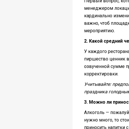
Первый вопрос, кот
менеджером локации
кардинально изменит
важно, чтоб площад
мероприятию.
2. Какой средний ч
У каждого ресторана
пиршество ценник в
озвученной сумме пр
корректировки.
Учитывайте: предпол
праздника голодными
3. Можно ли принос
Алкоголь — пожалуй,
нужно много, то сто
приносить напитки с