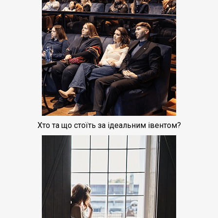
Хто та що стоїть за ідеальним івентом?