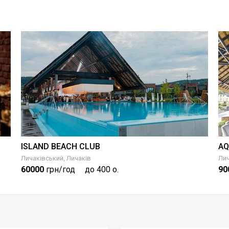
ISLAND BEACH CLUB
AQ
Личаківський, Личаків
Лич
60000
грн/год
до 400 о.
90