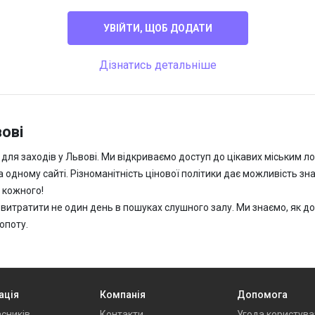
УВІЙТИ, ЩОБ ДОДАТИ
Дізнатись детальніше
вові
ь для заходів у Львові. Ми відкриваємо доступ до цікавих міським л
 на одному сайті. Різноманітність цінової політики дає можливість 
 кожного!
витратити не один день в пошуках слушного залу. Ми знаємо, як дор
опоту.
ація
Компанія
Допомога
сників
Контакти
Угода користува