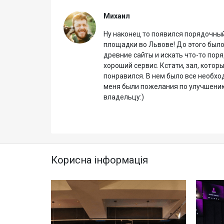
Михаил
ажаючи
Ну наконец то появился порядочный
огли
площадки во Львове! До этого был
 ще
древние сайты и искать что-то пор
хороший сервис. Кстати, зал, котор
ачі
понравился. В нем было все необхо
меня были пожелания по улучшению,
владельцу:)
Корисна інформація