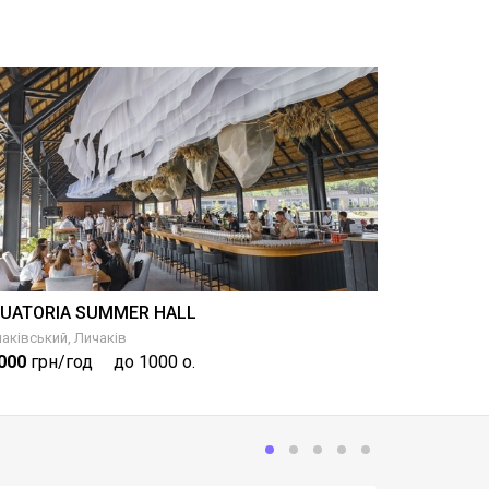
UATORIA SUMMER HALL
аківський, Личаків
000
грн/год
до 1000 о.