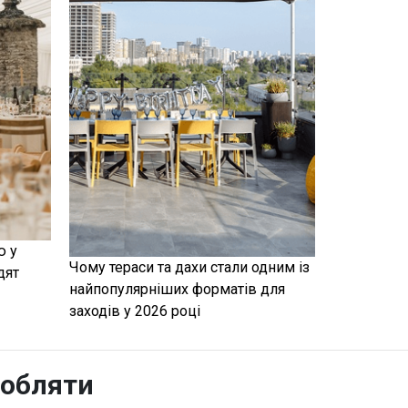
ю у
Чому тераси та дахи стали одним із
дят
найпопулярніших форматів для
заходів у 2026 році
робляти