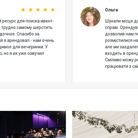
Ольга
 ресурс для поиска ивент-
Шукали місце дл
о трудно самому шерстить
справі. Оренду
ядочное. Спасибо за
дозволив нам п
ый я арендовал - нам очень
розмістилися на
димое для вечеринки. У
але ми заздалег
 но я их уже озвучил
входить в оренд
Сміливо можу р
працювати з са