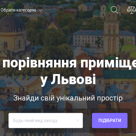
Обрати категорію
і порівняння приміщ
у Львові
Знайди свій унікальний простір
ПІДІБРАТИ