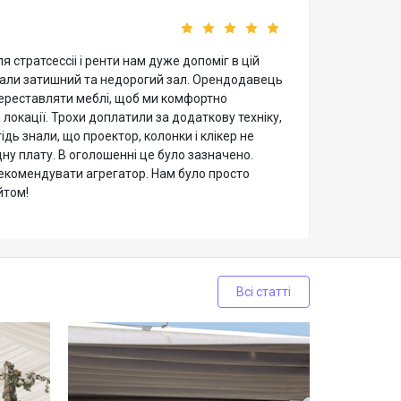
я стратсессіі і ренти нам дуже допоміг в цій
вали затишний та недорогий зал. Орендодавець
ереставляти меблі, щоб ми комфортно
 локації. Трохи доплатили за додаткову техніку,
ідь знали, що проектор, колонки і клікер не
ну плату. В оголошенні це було зазначено.
екомендувати агрегатор. Нам було просто
йтом!
Всі статті