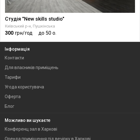
Студія "New skills studio"
Київський р-н, Пушкінська
300
грн/год
до 50 о.
Інформація
Контакти
Для власників приміщень
Тарифи
Угода користувача
Оферта
Блог
Можливо ви шукаєте
Конференц зал в Харкові
Оренда приміщення під вечірку в Харкові