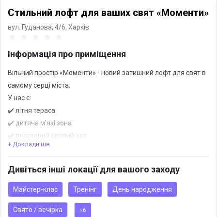
Стильний лофт для ваших свят «Моменти»
вул. Гуданова, 4/6,
Харків
Інформація про приміщення
Вільний простір «Моменти» - новий затишний лофт для свят в
самому серці міста.
У нас є:
✔️ літня тераса
✔️ дитяча м'які зона
✔️ просторий світлий зал
+ Докладніше
✔️ продумане зонування
✔️ професійна кухня
Дивіться інші локації для вашого заходу
Інстаграм @momenty_place
Майстер-клас
Тренінг
День народження
Свято / вечірка
+6
Ваші маленькі моменти проведені в нашому просторі, стануть