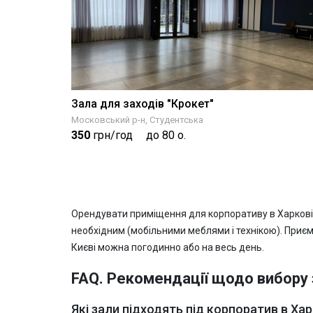
Зала для заходів "Крокет"
Московський р-н, Студентська
350
грн/год
до 80 о.
Орендувати приміщення для корпоративу в Харкові мож
необхідним (мобільними меблями і технікою). Приє
Києві можна погодинно або на весь день.
FAQ. Рекомендації щодо вибору 
Які зали підходять під корпоратив в Хар