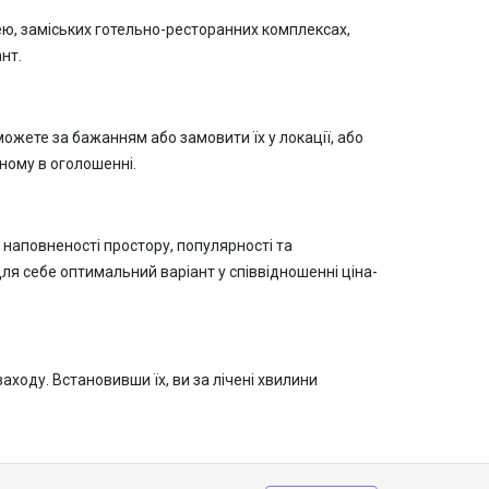
ею, заміських готельно-ресторанних комплексах,
нт.
можете за бажанням або замовити їх у локації, або
ному в оголошенні.
 наповненості простору, популярності та
ля себе оптимальний варіант у співвідношенні ціна-
заходу. Встановивши їх, ви за лічені хвилини