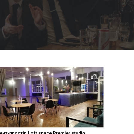
вент-простір Loft space Premier studio