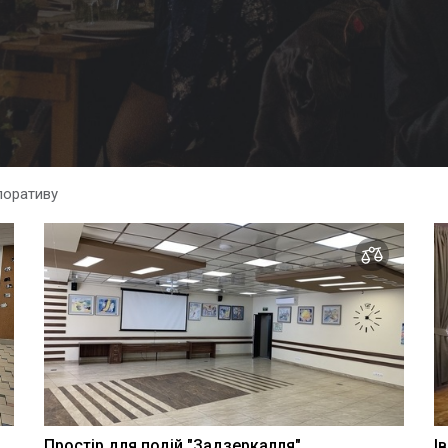
поративу
Простір для подій "Задзеркалля"
І