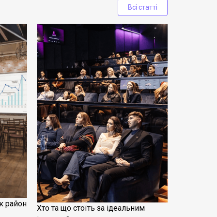
Всі статті
к район
Хто та що стоїть за ідеальним