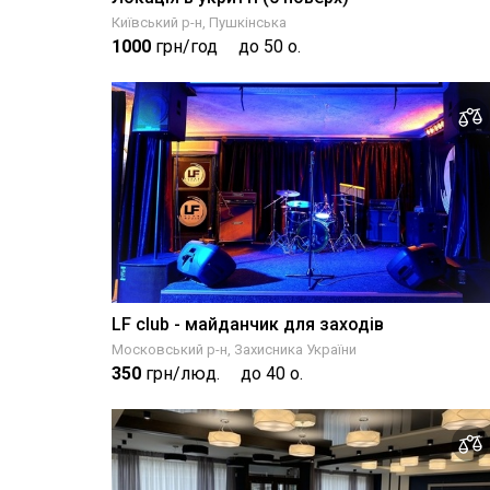
Київський р-н, Пушкінська
1000
грн/год
до 50 о.
LF club - майданчик для заходів
Московський р-н, Захисника України
350
грн/люд.
до 40 о.