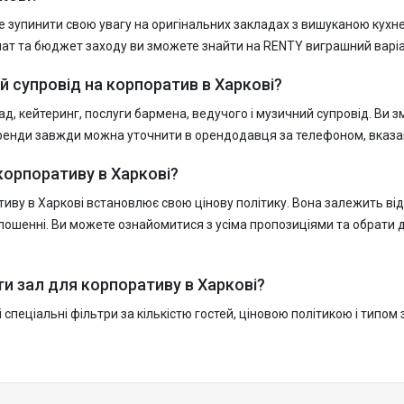
е зупинити свою увагу на оригінальних закладах з вишуканою кухн
рмат та бюджет заходу ви зможете знайти на RENTY виграшний варіа
 супровід на корпоратив в Харкові?
д, кейтеринг, послуги бармена, ведучого і музичний супровід. Ви з
оренди завжди можна уточнити в орендодавця за телефоном, вказа
корпоративу в Харкові?
иву в Харкові встановлює свою цінову політику. Вона залежить від
лошенні. Ви можете ознайомитися з усіма пропозиціями та обрати д
ти зал для корпоративу в Харкові?
спеціальні фільтри за кількістю гостей, ціновою політикою і типом 