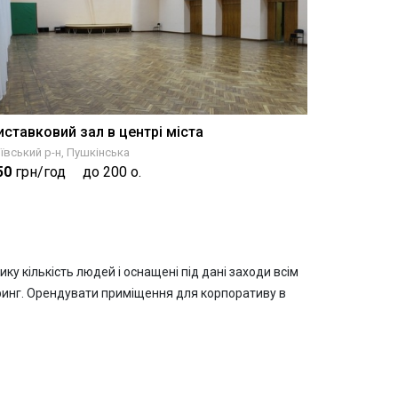
иставковий зал в центрі міста
ївський р-н, Пушкінська
50
грн/год
до 200 о.
ку кількість людей і оснащені під дані заходи всім
еринг. Орендувати приміщення для корпоративу в