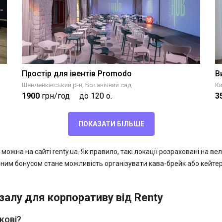
Простір для івентів Promodo
В
Шевченківський р-н, Ботанічний сад
Ки
1900
грн/год
до 120 о.
3
ПОКАЗАТИ БІЛЬШЕ
на на сайті renty.ua. Як правило, такі локації розраховані на вели
мним бонусом стане можливість організувати кава-брейк або кейт
залу для корпоративу від Renty
кові?