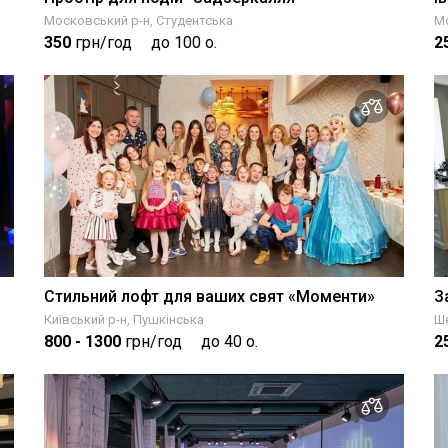
Московський р-н, Студентська
Мо
350
грн/год
до 100 о.
2
Стильний лофт для ваших свят «Моменти»
З
Київський р-н, Пушкінська
Ше
800
- 1300
грн/год
до 40 о.
2