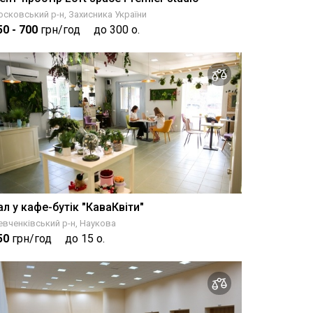
сковський р-н, Захисника України
50
- 700
грн/год
до 300 о.
ал у кафе-бутік "КаваКвіти"
вченківський р-н, Наукова
50
грн/год
до 15 о.