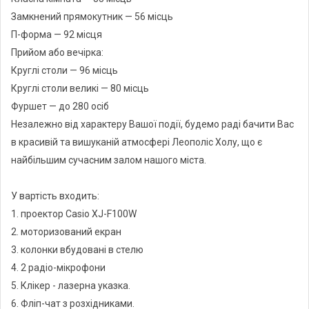
конференцій, семінарів, презентацій, симпозіумів, тренінгів,
Замкнений прямокутник — 56 місць
прийомів та вечірок. Він однаково підходить як для офіційних
П-форма — 92 місця
так і для неофіційних подій.
Прийом або вечірка:
Круглі столи — 96 місць
Серед основних переваг Леополіс Холу можна виділити
Круглі столи великі — 80 місць
наступні:
Фуршет — до 280 осіб
Виграшне розташування в центрі міста;
Незалежно від характеру Вашої події, будемо раді бачити Вас
Багаторічний досвід в роботі з міжнародними Компаніями;
в красивій та вишуканій атмосфері Леополіс Холу, що є
Поселення в готелі, який розташований в приміщенні;
найбільшим сучасним залом нашого міста.
Першокласний дизайн;
Власне висо котехнологічне устаткування включене в ціну.
У вартість входить:
1. проектор Casio XJ-F100W
2. моторизований екран
3. колонки вбудовані в стелю
4. 2 радіо-мікрофони
5. Клікер - лазерна указка.
6. Фліп-чат з розхідниками.