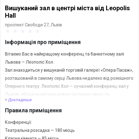
Вишуканий зал в центрі міста від Leopolis
Hall
проспект Свободи 27,
Львів
Інформація про приміщення
Вітаємо Вас в найкращому конференц та банкетному залі
Львова — Леополіс Хол.
Зал знаходиться у вишуканій торговій галереї «Опера Пасаж»,
розташованій в самому серці Львова недалеко від розкішного
Оперного театру. Леополіс Хол — сучасний конференц-зал у
Львові, обладнаний передовою системою звуку та
+ Докладніше
зображення, з оптимальним освітленням, органічною
Правила приміщення
дерев’яною підлогою та вишуканими меблями.
Конференції:
Просторий зал площею 200 м2 з окремою зоною для прийомів
Театральна розсадка — 180 місць
роблять Леополіс Холл найкращим місцем для проведення
Класна кімната — 85 місць