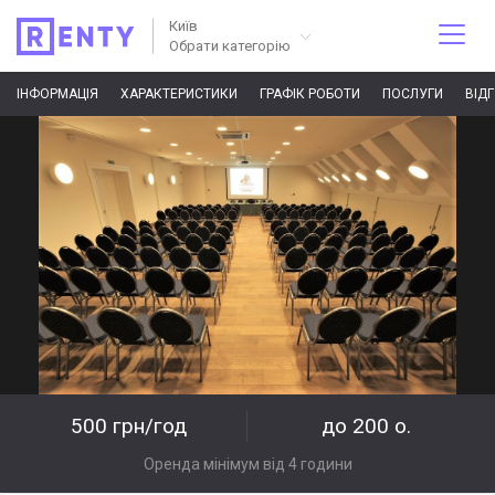
Київ
Обрати категорію
ІНФОРМАЦІЯ
ХАРАКТЕРИСТИКИ
ГРАФІК РОБОТИ
ПОСЛУГИ
ВІД
500 грн/год
до 200 о.
Оренда мінімум від 4 години