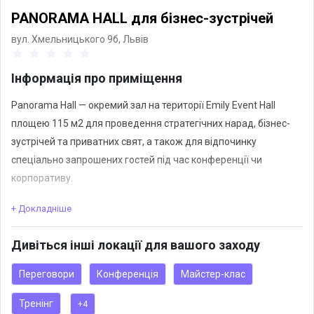
PANORAMA HALL для бізнес-зустрічей
вул. Хмельницького 9б,
Львів
Інформація про приміщення
Panorama Hall — окремий зал на території Emily Event Hall
площею 115 м2 для проведення стратегічних нарад, бізнес-
зустрічей та приватних свят, а також для відпочинку
спеціально запрошених гостей під час конференції чи
корпоративу.
+ Докладніше
ЕКСКЛЮЗИВНА ЛОКАЦІЯ, ОСНОВНІ ПЕРЕВАГИ ЯКОЇ:
Дивіться інші локації для вашого заходу
- Посадка до 40 місць
- Конференція, стратегічна сесія, виїзна нарада, приватне
Переговори
Конференція
Майстер-клас
святкування. - - - -
Тренінг
+4
- Проєктор MAXELL MP-WU8801B 3LCD Laser 1920х1200