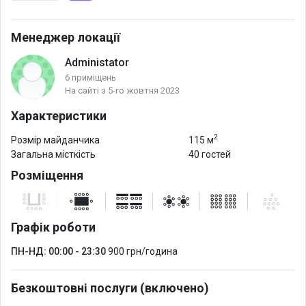
WUXGA 8000lm.
- Екран Adeo моториз.Inceel Vision White 390×220,формат
Менеджер локації
екрана 16:9
Administator
- Медіаплеєр Ugoos AM6 Plus 4GB + 32GB
6 приміщень
- Презентер Logitech Spotlight (910-005166)
На сайті з 5-го жовтня 2023
Характеристики
2
Розмір майданчика
115 м
Загальна місткість
40 гостей
Розміщення
Графік роботи
ПН-НД: 00:00 - 23:30
900 грн/година
Безкоштовні послуги (включено)