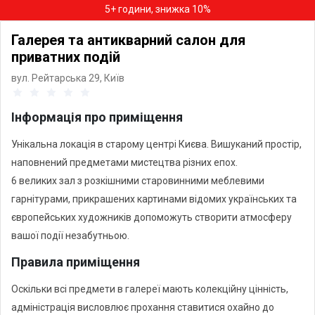
5+ години, знижка 10%
Галерея та антикварний салон для
приватних подій
вул. Рейтарська 29,
Київ
Інформація про приміщення
Унікальна локація в старому центрі Києва. Вишуканий простір,
наповнений предметами мистецтва різних епох.
6 великих зал з розкішними старовинними меблевими
гарнітурами, прикрашених картинами відомих українських та
європейських художників допоможуть створити атмосферу
вашої події незабутньою.
Правила приміщення
Оскільки всі предмети в галереї мають колекційну цінність,
адміністрація висловлює прохання ставитися охайно до