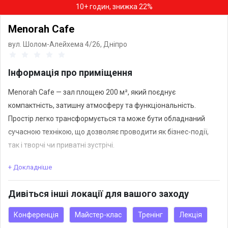
10+ годин, знижка 22%
Menorah Cafe
вул. Шолом-Алейхема 4/26,
Дніпро
Інформація про приміщення
Menorah Cafe — зал площею 200 м², який поєднує
компактність, затишну атмосферу та функціональність.
Простір легко трансформується та може бути обладнаний
сучасною технікою, що дозволяє проводити як бізнес-події,
так і творчі чи приватні зустрічі.
+ Докладніше
Завдяки камерній атмосфері Menorah Cafe особливо
підходить для семінарів, тренінгів, презентацій, майстер-
Дивіться інші локації для вашого заходу
класів та невеликих святкувань. Інтер’єр створює відчуття
комфорту, а продумана організація простору сприяє
Конференція
Майстер-клас
Тренінг
Лекція
ефективній роботі та невимушеному спілкуванню.