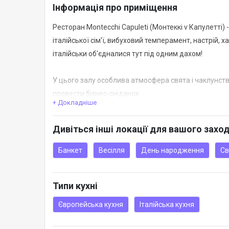
Інформація про приміщення
Ресторан Montecchi Capuleti (Монтеккі v Капулетті) 
італійської сім'ї, вибуховий темперамент, настрій, 
італійськи об'єдналися тут під одним дахом!
У цього залу особлива атмосфера свята і чаклунст
провести бізнес-сніданок.
+ Докладніше
Ми завжди раді бачити вас у нас в гостях!
Дивіться інші локації для вашого захо
Банкет
Весілля
День народження
Св
Типи кухні
Європейська кухня
Італійська кухня