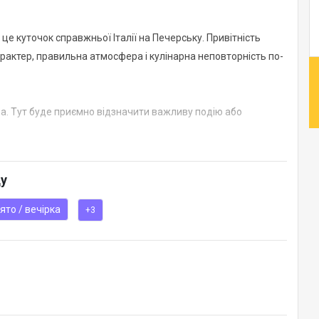
- це куточок справжньої Італії на Печерську. Привітність
характер, правильна атмосфера і кулінарна неповторність по-
ва. Тут буде приємно відзначити важливу подію або
ду
ято / вечірка
+3