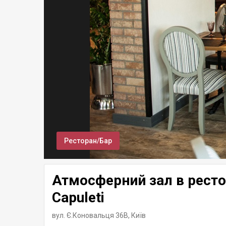
Ресторан/Бар
Атмосферний зал в ресто
Capuleti
вул. Є.Коновальця 36В,
Київ