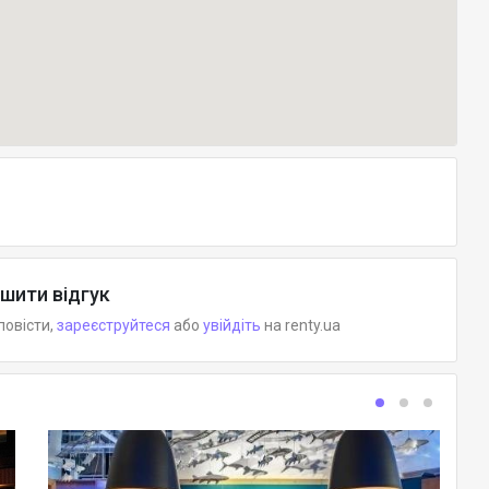
шити відгук
повісти,
зареєструйтеся
або
увійдіть
на renty.ua