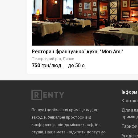
Ресторан французької кухні "Mon Ami"
Печерський р-н, Липки
750
грн/люд.
до 50 о.
Інформ
Контак
Пошук і порівняння приміщень для
Для вла
приміщ
заходів. Унікальні простори від
конференц залів до міських лофтів і
Тарифи
студій. Наша мета - відкрити доступ до
Угода к