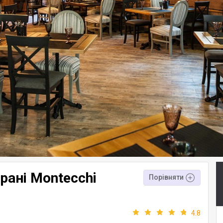
рані Montecchi
Порівняти
4.8