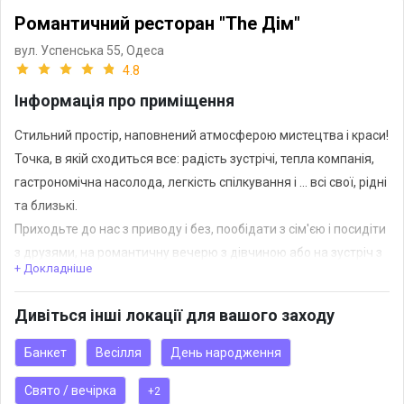
Романтичний ресторан "The Дім"
вул. Успенська 55,
Одеса
4.8
Інформація про приміщення
Стильний простір, наповнений атмосферою мистецтва і краси!
Точка, в якій сходиться все: радість зустрічі, тепла компанія,
гастрономічна насолода, легкість спілкування і ... всі свої, рідні
та близькі.
Приходьте до нас з приводу і без, пообідати з сім'єю і посидіти
з друзями, на романтичну вечерю з дівчиною або на зустріч з
+ Докладніше
діловими партнерами! Просто загляньте до нас на чашку кави
з десертом і ви закохаєтесь в the ДІМ на першому побаченні!
Дивіться інші локації для вашого заходу
Банкет
Весілля
День народження
Свято / вечірка
+2