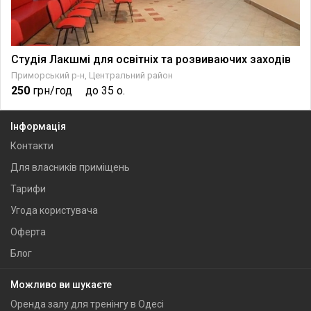
Студія Лакшмі для освітніх та розвиваючих заходів
Приморський р-н, Центральний район
250
грн/год
до 35 о.
Інформація
Контакти
Для власників приміщень
Тарифи
Угода користувача
Оферта
Блог
Можливо ви шукаєте
Оренда залу для тренінгу в Одесі