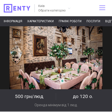
Київ
Обрати категорію
ІНФОРМАЦІЯ
ХАРАКТЕРИСТИКИ
ГРАФІК РОБОТИ
ПОСЛУГИ
ВІД
500 грн/люд
до 120 о.
Оренда мінімум від 1 люд.