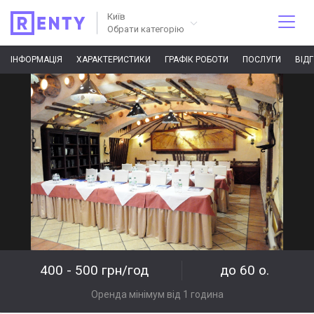
Київ
Обрати категорію
ІНФОРМАЦІЯ
ХАРАКТЕРИСТИКИ
ГРАФІК РОБОТИ
ПОСЛУГИ
ВІД
400 - 500 грн/год
до 60 о.
Оренда мінімум від 1 година