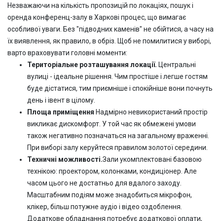
Незважаючи на кількість пропозицій по локаціях, пошук і
оренда конференц-залу в Харкові процес, що вимагає
особливої уваги. Без "підводних каменів" не обійтися, а часу на
їх виявлення, як правило, в обріз. Щоб не помилитися у виборі,
варто враховувати головні моменти:
Територіальне розташування локації.
Центральні
вулиці - ідеальне рішення. Чим простіше і легше гостям
буде дістатися, тим приємніше і спокійніше вони почнуть
день і івент в цілому.
Площа приміщення
Надмірно невикористаний простір
викликає дискомфорт. У той час як обмежені умови
також негативно позначаться на загальному враженні.
При виборі залу керуйтеся правилом золотої середини.
Техничні можливості.
Зали укомплектовані базовою
технікою: проектором, колонками, кондиціонер. Але
часом цього не достатньо для вдалого заходу.
Масштабним подіям може знадобиться мікрофон,
клікер, більш потужне аудіо і відео оздоблення.
Додаткове обладнання потребує додаткової оплати,