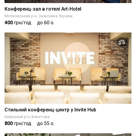
Конференц-зал в готелі Art-Hotel
Московський р-н, Захисника України
400
грн/год
до 60 о.
Стильний конференц-центр у Invite Hub
Київський р-н, Бекетова
800
грн/год
до 55 о.