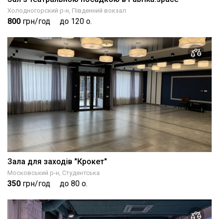
Холодногорский р-н, Південний вокзал
800
грн/год
до 120 о.
Зала для заходів "Крокет"
Московський р-н, Студентська
350
грн/год
до 80 о.