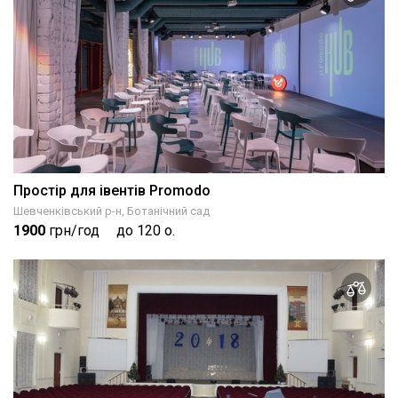
Простір для івентів Promodo
Шевченківський р-н, Ботанічний сад
1900
грн/год
до 120 о.