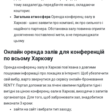
тому заздалегідь передбачте нюанс, складаючи
кошторис.
Загальна атмосфера
Оренда конференц-залу в
Харкові - шанс заявити про компанії, як про сильного і
надійного партнера. Обстановка залу повинна сприяти
досягненню поставленої мети, а не перешкоджати
цьому.
Онлайн оренда залів для конференцій
по всьому Харкову
Оренда конференц-залу в Харкові пов'язана з довгими
пошуками інформації про локаціях в Інтернеті. Щоб убезпечити
свій вибір, варто звернутися до сервісу онлайн-бронювання
RENTY. Портал допомагає за лічені хвилини підібрати гідні і
вигідні за ціною конференц-зали в Харкові, виходячи з запитів
організатора. Для того, щоб забронювати зал, знадобитися
виконати 3 кроки:
зайти на сайт і вибрати тип заходу;