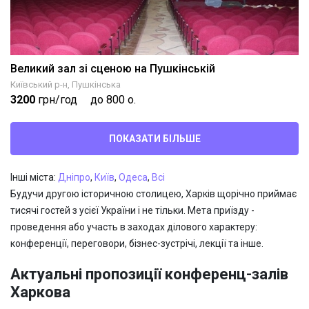
Великий зал зі сценою на Пушкінській
Київський р-н, Пушкінська
3200
грн/год
до 800 о.
ПОКАЗАТИ БІЛЬШЕ
Інші міста:
Дніпро
,
Київ
,
Одеса
,
Всі
Будучи другою історичною столицею, Харків щорічно приймає
тисячі гостей з усієї України і не тільки. Мета приїзду -
проведення або участь в заходах ділового характеру:
конференції, переговори, бізнес-зустрічі, лекції та інше.
Актуальні пропозиції конференц-залів
Харкова