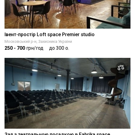
Івент-простір Loft space Premier studio
Московський р-н, Захисника України
250
- 700
грн/год
до 300 о.
Зал з театральною посадкою в Fabrika.space