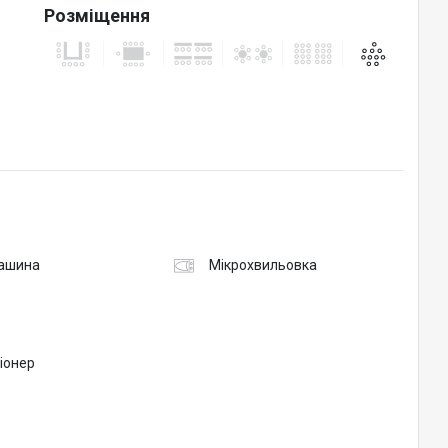
Розміщення
ашина
Мікрохвильовка
іонер