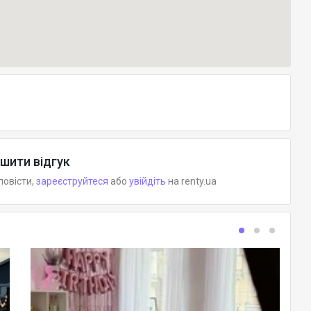
шити відгук
повісти,
зареєструйтеся
або
увійдіть
на renty.ua