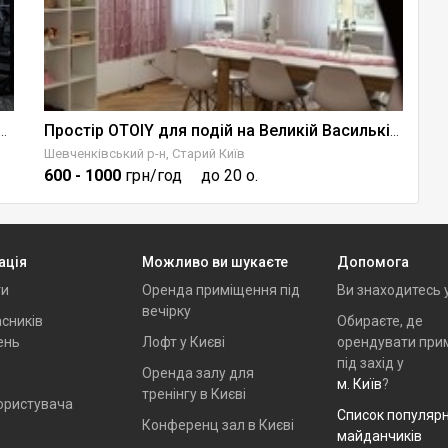
 івентів у Києві з банкетним залом +СПА
Простір OTOIY для подій на Великій Васильківській
Шевченківський р-н, Старий Київ
Пе
600
- 1000
грн/год
до 20 о.
1
ація
Можливо ви шукаєте
Допомога
ти
Оренда приміщення під
Ви знаходитесь 
вечірку
сників
Обираєте, де
ень
Лофт у Києві
орендувати при
під захід у
Оренда залу для
м. Київ
?
тренінгу в Києві
ористувача
Список популяр
Конференц зал в Києві
майданчиків