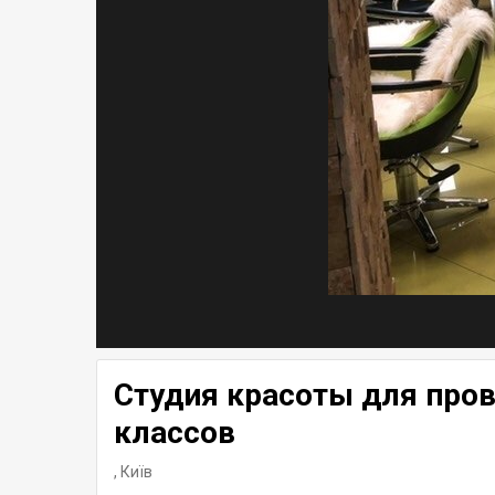
Студия красоты для про
классов
,
Київ