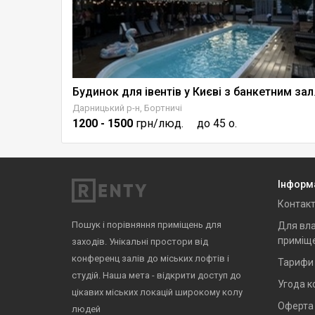
х подій
Будинок для
Дарницький р-н, Бортничі
1200
- 1500
грн/люд.
до 45 о.
Інформ
Контак
Пошук і порівняння приміщень для
Для вла
приміщ
заходів. Унікальні простори від
конференц залів до міських лофтів і
Тарифи
студій. Наша мета - відкрити доступ до
Угода к
цікавих міських локацій широкому колу
Оферта
людей