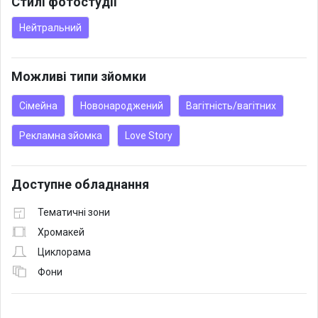
Стилі фотостудії
Нейтральний
Можливі типи зйомки
Сімейна
Новонароджений
Вагітність/вагітних
Рекламна зйомка
Love Story
Доступне обладнання
Тематичні зони
Хромакей
Циклорама
Фони