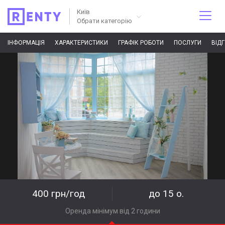
Київ
Обрати категорію
ІНФОРМАЦІЯ
ХАРАКТЕРИСТИКИ
ГРАФІК РОБОТИ
ПОСЛУГИ
ВІД
400 грн/год
до 15 о.
Оренда мінімум від 2 години