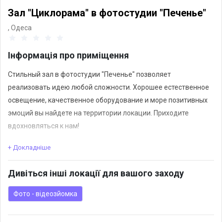
Зал "Циклорама" в фотостудии "Печенье"
,
Одеса
Інформація про приміщення
Стильный зал в фотостудии "Печенье" позволяет
реализовать идею любой сложности. Хорошее естественное
освещение, качественное оборудование и море позитивных
эмоций вы найдете на территории локации. Приходите
вдохновляться к нам!
+ Докладніше
За дополнительную плату можно арендовать оборудование,
заказать фотосессию, видеосъемку.
Дивіться інші локації для вашого заходу
Фото - відеозйомка