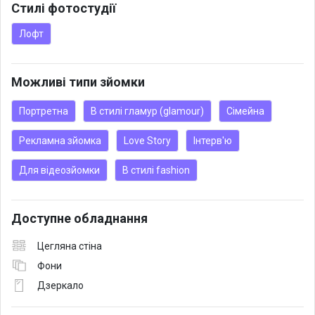
Стилі фотостудії
Лофт
Можливі типи зйомки
Портретна
В стилі гламур (glamour)
Сімейна
Рекламна зйомка
Love Story
Інтерв'ю
Для відеозйомки
В стилі fashion
Доступне обладнання
Цегляна стіна
Фони
Дзеркало