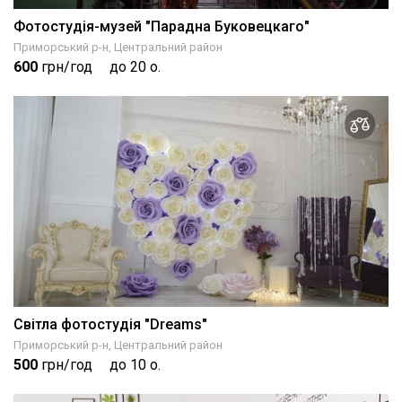
Фотостудія-музей "Парадна Буковецкаго"
Приморський р-н, Центральний район
600
грн/год
до 20 о.
Світла фотостудія "Dreams"
Приморський р-н, Центральний район
500
грн/год
до 10 о.