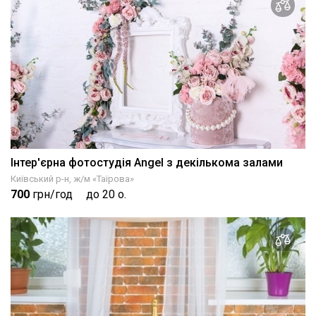
Інтер'єрна фотостудія Angel з декількома залами
Київський р-н, ж/м «Таїрова»
700
грн/год
до 20 о.