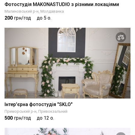
Фотостудія MAKONASTUDIO з різними локаціями
Малиновський р-н, Молдаванка
200
грн/год
до 5 о.
Інтер'єрна фотостудія "SKLO"
Приморський р-н, Привокзальний
500
грн/год
до 12 о.