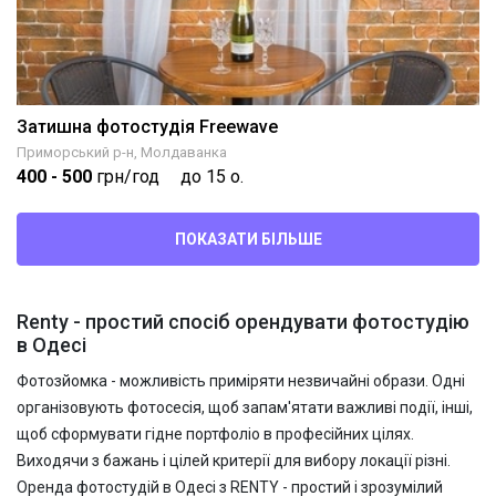
Затишна фотостудія Freewave
Приморський р-н, Молдаванка
400
- 500
грн/год
до 15 о.
ПОКАЗАТИ БІЛЬШЕ
Renty - простий спосіб орендувати фотостудію
в Одесі
Фотозйомка - можливість приміряти незвичайні образи. Одні
організовують фотосесія, щоб запам'ятати важливі події, інші,
щоб сформувати гідне портфоліо в професійних цілях.
Виходячи з бажань і цілей критерії для вибору локації різні.
Оренда фотостудій в Одесі з RENTY - простий і зрозумілий