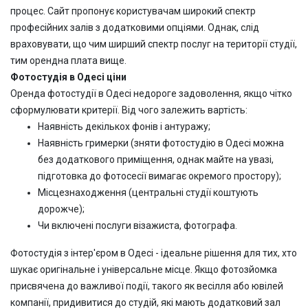
процес. Сайт пропонує користувачам широкий спектр
професійних залів з додатковими опціями. Однак, слід
враховувати, що чим ширший спектр послуг на території студії,
тим орендна плата вище.
Фотостудія в Одесі ціни
Оренда фотостудії в Одесі недороге задоволення, якщо чітко
сформулювати критерії. Від чого залежить вартість:
Наявність декількох фонів і антуражу;
Наявність гримерки (зняти фотостудію в Одесі можна
без додаткового приміщення, однак майте на увазі,
підготовка до фотосесії вимагає окремого простору);
Місцезнаходження (центральні студії коштують
дорожче);
Чи включені послуги візажиста, фотографа.
Фотостудія з інтер'єром в Одесі - ідеальне рішення для тих, хто
шукає оригінальне і універсальне місце. Якщо фотозйомка
присвячена до важливої події, такого як весілля або ювілей
компанії, придивитися до студій, які мають додатковий зал