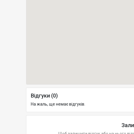
Відгуки (0)
На жаль, ще немає відгуків.
Зали
Щоб залишити відгук або на нього від