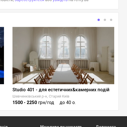
Studio 401 - для естетичних&камерних подій
Шевченківський р-н, Старий Київ
Го
1500
- 2250
грн/год
до 40 о.
8