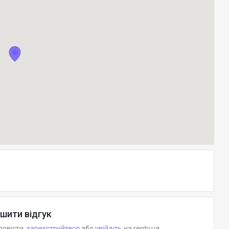
шити відгук
повісти,
зареєструйтеся
або
увійдіть
на renty.ua