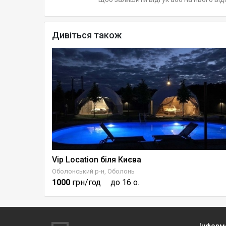
Дивіться також
Vip Location біля Києва
Будинок для івентів у Києві з банкетним залом +СПА
Оболонський р-н, Оболонь
1000
грн/год
до 16 о.