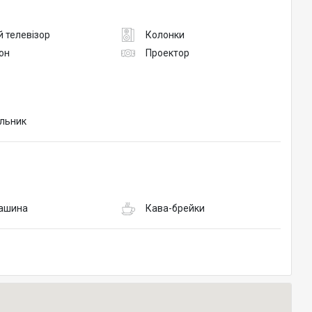
 телевізор
Колонки
он
Проектор
льник
ашина
Кава-брейки