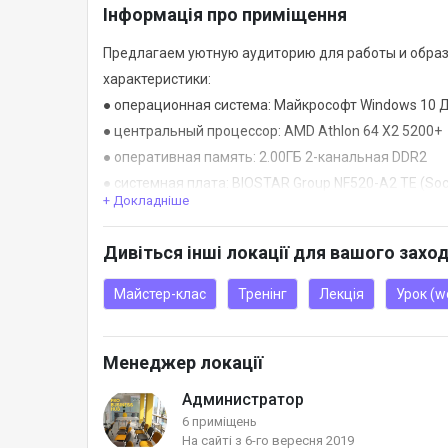
Інформація про приміщення
Предлагаем уютную аудиторию для работы и образо
характеристики:
● операционная система: Майкрософт Windows 10 
● центральный процессор: AMD Athlon 64 X2 5200+
● оперативная память: 2.00ГБ 2-канальная DDR2
● системная плата: BIOSTAR Group NF520-A2 TE (So
+ Докладніше
● графические устройства: NVIDIA GeForce 8400 GS
● хранение данных: 232GB SAMSUNG SP2504C ATA D
Дивіться інші локації для вашого захо
● оптические приводы: отсутствуют
● звуковые устройства: Устройство с поддержкой Hig
Майстер-клас
Тренінг
Лекція
Урок (w
ОСНАЩЕНИЕ АУДИТОРИИ:
Менеджер локації
● Wi-Fi
● Кондиционер
Администратор
● Мощный проектор (4000 LM)
6 приміщень
На сайті з 6-го вересня 2019
● Компьютер для докладчика