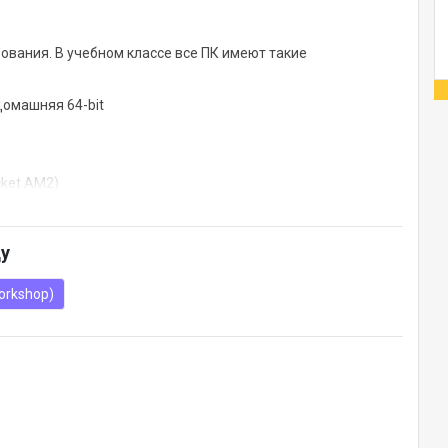
вания. В учебном классе все ПК имеют такие
Домашняя 64-bit
cket AM2)
evice (SATA)
ду
h Definition Audio
orkshop)