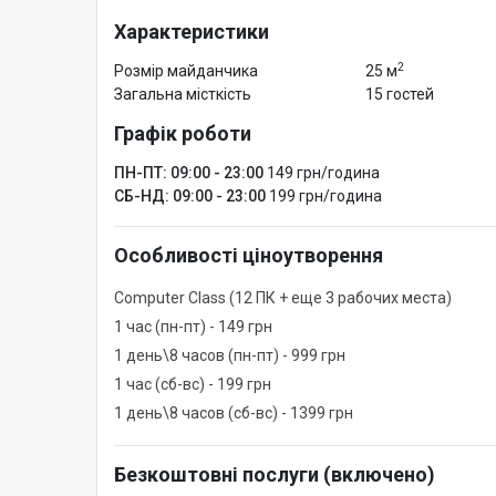
● Кулер с подогревом/охлаждением воды
Характеристики
● Флип-чарт, доска
2
Розмір майданчика
25 м
● Веб-камеры
Загальна місткість
15 гостей
● 12 ПК + 3 рабочих места
Графік роботи
ПН-ПТ: 09:00 - 23:00
149 грн/година
СБ-НД: 09:00 - 23:00
199 грн/година
Особливості ціноутворення
Computer Class (12 ПК + еще 3 рабочих места)
1 час (пн-пт) - 149 грн
1 день\8 часов (пн-пт) - 999 грн
1 час (сб-вс) - 199 грн
1 день\8 часов (сб-вс) - 1399 грн
Безкоштовні послуги (включено)