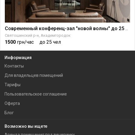
а Крещатике
Современный конференц-зал "новой волны" до 25 чел.
Святошинский р-н, Академгородок
1500
грн/час
до 25 чел
Информация
Контакты
Для владельцев помещений
Тарифы
Пользовательское соглашение
Оферта
Блог
Возможно вы ищете
Аренда помещения под вечеринку