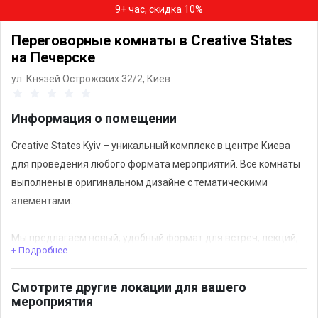
9+ час, скидка 10%
Переговорные комнаты в Creative States
на Печерске
ул. Князей Острожских 32/2,
Киев
Информация о помещении
Creative States Kyiv – уникальный комплекс в центре Киева
для проведения любого формата мероприятий. Все комнаты
выполнены в оригинальном дизайне с тематическими
элементами.
Мы предлагаем новый, удобный формат для встреч, лекций,
+ Подробнее
презентаций, онлайн-трансляций, обучение, стратегических
сессий.
Смотрите другие локации для вашего
мероприятия
В стоимость комнаты включены базовые напитки (кофе, чай)