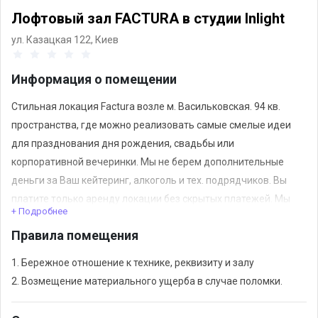
Лофтовый зал FACTURA в студии Inlight
ул. Казацкая 122,
Киев
Информация о помещении
Стильная локация Factura возле м. Васильковская. 94 кв.
пространства, где можно реализовать самые смелые идеи
для празднования дня рождения, свадьбы или
корпоративной вечеринки. Мы не берем дополнительные
деньги за Ваш кейтеринг, алкоголь и тех. подрядчиков. Вы
платите только аренду локации без скрытых платежей. Мы
+ Подробнее
работаем круглосуточно и Вы всегда сможете продлить
Правила помещения
веселье.
1. Бережное отношение к технике, реквизиту и залу
2. Возмещение материального ущерба в случае поломки.