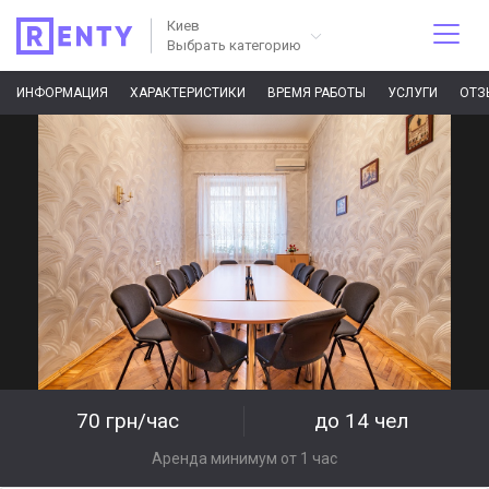
Киев
Выбрать категорию
ИНФОРМАЦИЯ
ХАРАКТЕРИСТИКИ
ВРЕМЯ РАБОТЫ
УСЛУГИ
ОТЗ
70 грн/час
до 14 чел
Аренда минимум от 1 час