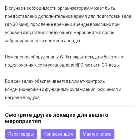
В случае необходимости организаторам может быть
Возможна самостоятельная организация кофе-пауз
предоставлено дополнительное время для подготовки зала
(дополнительная плата за аренду зала для кофе-паузы).
(до 30 мин), продление времени аренды возможно при
условии отсутствия следующего мероприятия после
Тренинговый зал оборудован стационарным проектором с
забронированного времени аренды.
большим экраном, стеклянным и электронным флип-чартами.
Участникам мероприятий отныне нет необходимости
Помещения оборудованы Wi-Fi покрытием, для быстрого
переписывать информацию с флип-чарта, она может быть
подключения к сети установлено NFC-метки и QR-коды.
сохранена на его электронных устройствах (смартфоне.
планшете, ноутбуке).
Во всех залах обеспечивается климат-контроль
кондиционерами с функциями охлаждения, осушения и
Настройка и подключение участников осуществит менеджер
нагрева воздуха.
нашего тренингового центра, от тренера не требуется
дополнительных усилий.
Смотрите другие локации для вашего
мероприятия
Переговоры
Конференция
Мастер-класс