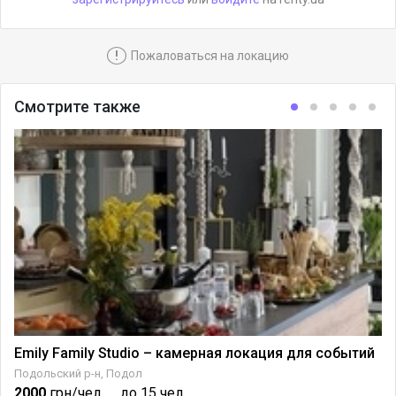
!
Пожаловаться на локацию
Смотрите также
Emily Family Studio – камерная локация для событий
ийская
Подольский р-н, Подол
2000
грн/чел.
до 15 чел