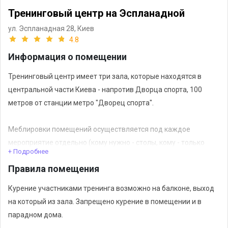
Тренинговый центр на Эспланадной
ул. Эспланадная 28,
Киев
4.8
Информация о помещении
Тренинговый центр имеет три зала, которые находятся в
центральной части Киева - напротив Дворца спорта, 100
метров от станции метро "Дворец спорта".
Меблировки помещений осуществляется под каждое
мероприятие отдельно (кому нужно - столы, кому - только
+ Подробнее
кресла или стулья). Мы обеспечиваем оборудованием
Правила помещения
(проекторы, мульмедийная доска, колонки, фото-
видеосъемка).
Курение участниками тренинга возможно на балконе, выход
на который из зала. Запрещено курение в помещении и в
Изготавливаем материалы тренинга, сертификаты, бейджи и
парадном дома.
другую полиграфическую продукцию.