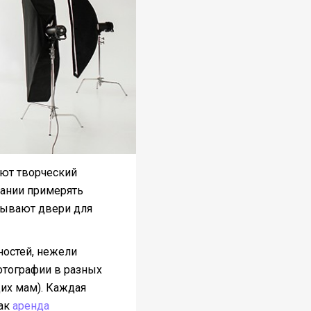
ают творческий
лании примерять
рывают двери для
ностей, нежели
отографии в разных
ущих мам). Каждая
как
аренда