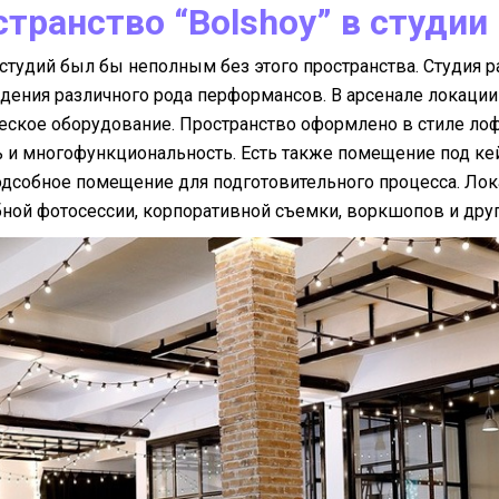
транство “Bolshoy” в студии I
тудий был бы неполным без этого пространства. Студия р
дения различного рода перформансов. В арсенале локации
еское оборудование. Пространство оформлено в стиле лоф
ь и многофункциональность. Есть также помещение под ке
подсобное помещение для подготовительного процесса. Ло
бной фотосессии, корпоративной съемки, воркшопов и друг