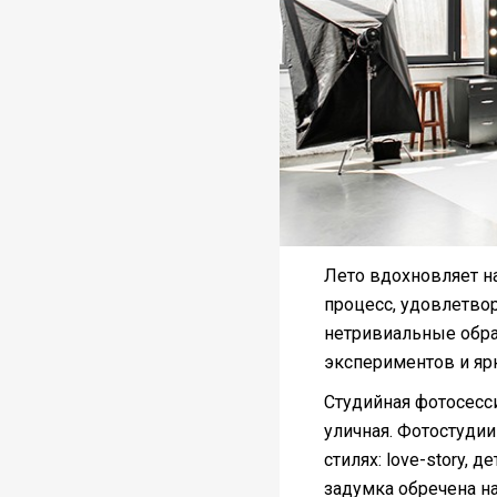
Лето вдохновляет н
процесс, удовлетво
нетривиальные обра
экспериментов и яр
Студийная фотосесс
уличная. Фотостуди
стилях: love-story, 
задумка обречена на