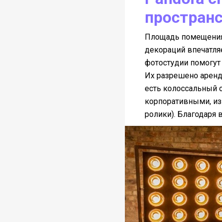
простран
Площадь помещения 
декораций впечатля
фотостудии помогут 
Их разрешено арендо
есть колоссальный о
корпоративными, из
ролики). Благодаря 