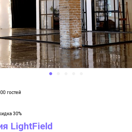
00 гостей
скидка 30%
я LightField