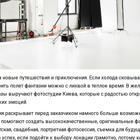
а новые путешествия и приключения. Если холода сковыв
рить полет фантазии можно с лихвой в теплое время. В же
зы выручают фотостудии Киева, которые с радостью отк
ких эмоций.
ия раскрывает перед заказчиком намного больше возмож
и помогают создать высококачественные, оригинальные ф
детская, свадебная, портретная фотосессия, съемка для буд
 успех, если подойти к выбору локации грамотно, потому 