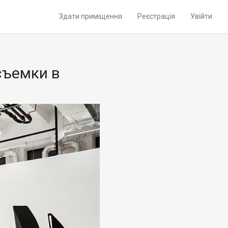
Здати приміщення
Реєстрація
Увійти
съемки в