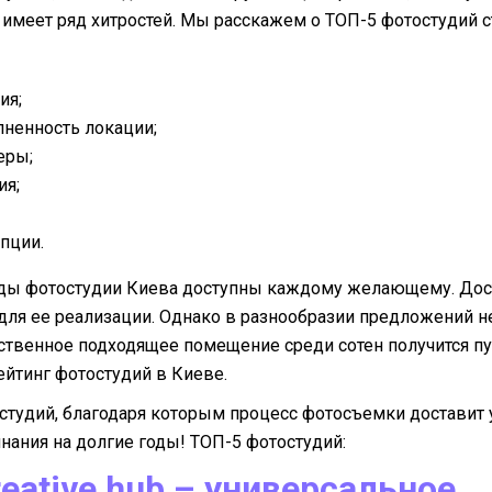
имеет ряд хитростей. Мы расскажем о ТОП-5 фотостудий 
ия;
лненность локации;
еры;
ия;
пции.
нды фотостудии Киева доступны каждому желающему. Дос
для ее реализации. Однако в разнообразии предложений не
ственное подходящее помещение среди сотен получится пу
ейтинг фотостудий в Киеве.
студий, благодаря которым процесс фотосъемки доставит 
нания на долгие годы! ТОП-5 фотостудий:
reative hub – универсальное