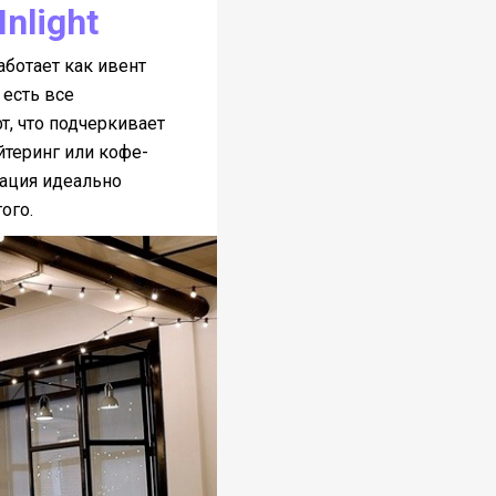
nlight
аботает как ивент
 есть все
т, что подчеркивает
йтеринг или кофе-
кация идеально
ого.