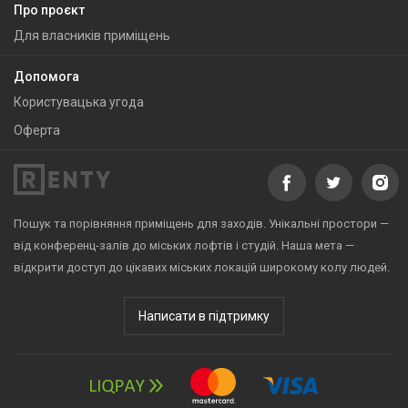
Про проєкт
Для власників приміщень
Допомога
Користувацька угода
Оферта
Пошук та порівняння приміщень для заходів. Унікальні простори —
від конференц-залів до міських лофтів і студій. Наша мета —
відкрити доступ до цікавих міських локацій широкому колу людей.
Написати в підтримку