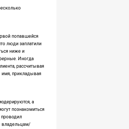
несколько
первой попавшейся
 что люди заплатили
ться ниже и
ферные. Иногда
клиента, рассчитывая
е имя, прикладывая
модерируются, а
 могут познакомиться
е проводил
и владельцам/