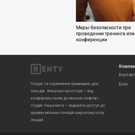
Меры безопасности при
проведении тренинга или
конференции
Компан
Контак
Пошук та порівняння приміщень для
Блог
заходів. Унікальні простори — від
конференц-залів до міських лофтів і
студій. Наша мета — відкрити доступ до
цікавих міських локацій широкому колу
людей.