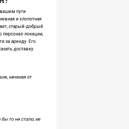
 вашем пути
невная и хлопотная
щает, старый-добрый
о персонал локации,
и за аренду. Его
казать доставку
ня, начиная от
бы то ни стало, ее