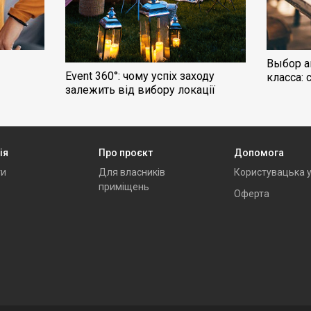
Выбор а
Event 360°: чому успіх заходу
класса: 
залежить від вибору локації
ія
Про проєкт
Допомога
ти
Для власників
Користувацька 
приміщень
Оферта