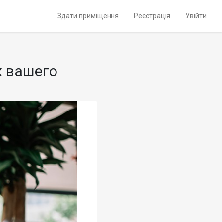
Здати приміщення
Реєстрація
Увійти
х вашего