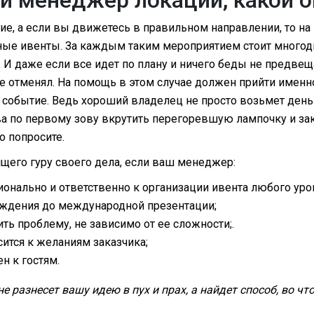
ие, а если вы движетесь в правильном направлении, то на
ные ивенты. За каждым таким мероприятием стоит многод
. И даже если все идет по плану и ничего беды не предве
е отменял. На помощь в этом случае должен прийти именн
 событие. Ведь хороший владелец не просто возьмет деньг
ва по первому зову вкрутить перегоревшую лампочку и за
о попросите.
щего гуру своего дела, если ваш менеджер:
онально и ответственно к организации ивента любого уров
ождения до международной презентации;
ть проблему, не зависимо от ее сложности;.
ится к желаниям заказчика;
н к гостям.
 разнесет вашу идею в пух и прах, а найдет способ, во что 