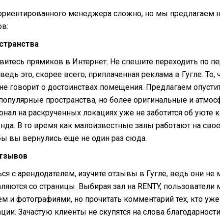
ориентированного менеджера сложно, но мы предлагаем 
в:
остранства
авитесь прямиков в Интернет. Не спешите переходить по 
ведь это, скорее всего, приплаченная реклама в Гугле. То,
 не говорит о достоинствах помещения. Предлагаем опусти
популярные пространства, но более оригинальные и атмос
сонал на раскрученных локациях уже не заботится об уюте 
нда. В то время как малоизвестные залы работают на сво
обы вы вернулись еще не один раз сюда.
отзывов
ся с арендодателем, изучите отзывы в Гугле, ведь они не 
аляются со страницы. Выбирая зал на RENTY, пользователи
ем и фотографиями, но прочитать комментарий тех, кто уж
ции. Зачастую клиенты не скупятся на слова благодарност