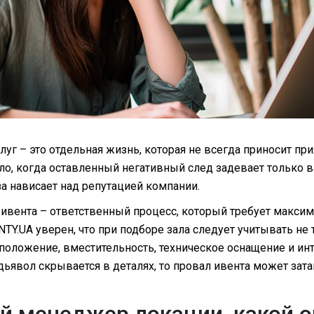
луг – это отдельная жизнь, которая не всегда приносит пр
ло, когда оставленный негативный след задевает только 
за нависает над репутацией компании.
 ивента – ответственный процесс, который требует макси
TY.UA уверен, что при подборе зала следует учитывать не
положение, вместительность, техническое оснащение и ин
 дьявол скрывается в деталях, то провал ивента может за
 менеджер локации, какой о