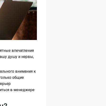
иятные впечатления
вашу душу и нервы,
мального внимания к
 только общие
терьер
таиться в менеджере
н?