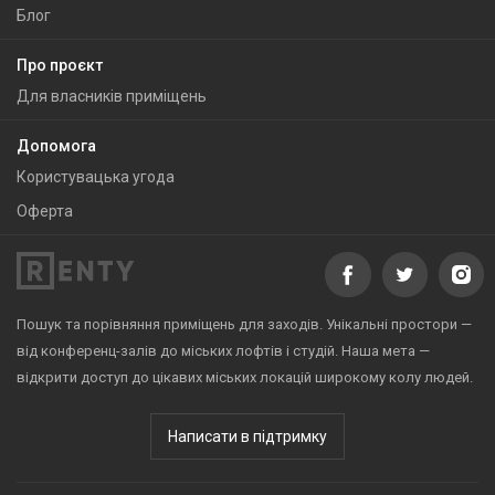
Блог
Про проєкт
Для власників приміщень
Допомога
Користувацька угода
Оферта
Пошук та порівняння приміщень для заходів. Унікальні простори —
від конференц-залів до міських лофтів і студій. Наша мета —
відкрити доступ до цікавих міських локацій широкому колу людей.
Написати в підтримку