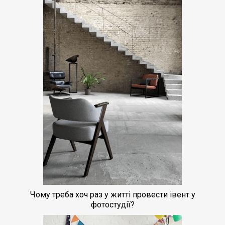
Чому треба хоч раз у житті провести івент у
фотостудії?