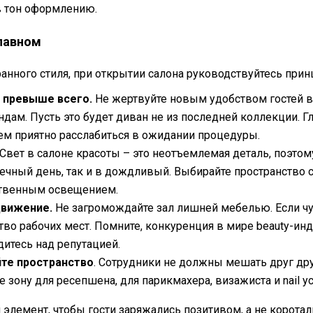
в тон оформлению.
главном
анного стиля, при открытии салона руководствуйтесь прин
 превыше всего.
Не жертвуйте новым удобством гостей в
ам. Пусть это будет диван не из последней коллекции. Гл
ем приятно расслабиться в ожидании процедуры.
Свет в салоне красоты – это неотъемлемая деталь, поэтом
нечный день, так и в дождливый. Выбирайте пространство
ственным освещением.
движение.
Не загромождайте зал лишней мебелью. Если чув
тво рабочих мест. Помните, конкуренция в мире beauty-инд
дитесь над репутацией.
йте пространство
. Сотрудники не должны мешать друг др
е зону для ресепшена, для парикмахера, визажиста и nail у
элемент, чтобы гости заряжались позитивом, а не коротал