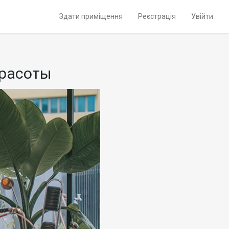
Здати приміщення
Реєстрація
Увійти
красоты