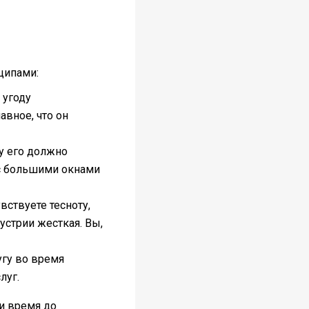
ципами:
 угоду
авное, что он
у его должно
 с большими окнами
ствуете тесноту,
устрии жесткая. Вы,
угу во время
слуг.
и время до