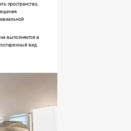
ить пространство,
мещения
ривиальной
Она выполняется в
состаренный вид.