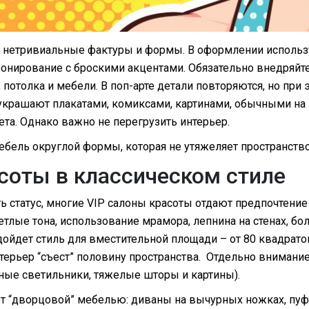
– нетривиальные фактуры и формы. В оформлении использ
онирование с броскими акцентами. Обязательно внедряйт
 потолка и мебели. В поп-арте детали повторяются, но при
украшают плакатами, комиксами, картинами, обычными на
та. Однако важно не перегрузить интерьер.
ебель округлой формы, которая не утяжеляет пространство
соты в классическом стиле
ь статус, многие VIP салоны красоты отдают предпочтение
ветлые тона, использование мрамора, лепнина на стенах, б
дойдет стиль для вместительной площади – от 80 квадрато
терьер “съест” половину пространства. Отдельно внимание
нные светильники, тяжелые шторы и картины).
 “дворцовой” мебелью: диваны на вычурных ножках, пуфы