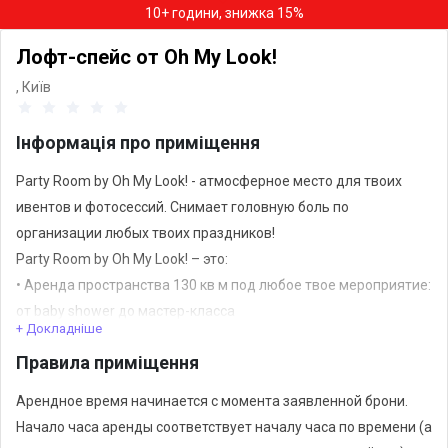
10+ години, знижка 15%
Лофт-спейс от Oh My Look!
,
Київ
Інформація про приміщення
Party Room by Oh My Look! - атмосферное место для твоих
ивентов и фотосессий. Снимает головную боль по
организации любых твоих праздников!
Party Room by Oh My Look! – это:
• Аренда пространства 130 кв м под любое твое мероприятие:
от baby shower до мастер-класса
+ Докладніше
• Фотодевичники - конструкторы со всеми опциями, нужными
Правила приміщення
для крутой вечеринки
• Фотогеничные декорации
Арендное время начинается с момента заявленной брони.
• Готовые пакетные предложения, продуманные от и до!
Начало часа аренды соответствует началу часа по времени (а
• Бьюти корнер G.Bar