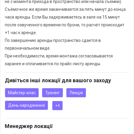
не с момента прихода в пространство или начала съёмки).
• Больше 5000 платьев в Oh My Look! в аренду
Съёмочное же время заканчивается за пять минут до конца
• Партнеры по кейтерингу и всему, что необходимо для
часа аренды. Если Вы задерживаетесь в зале на 15 минут
праздника
после озвученного времени по брони, то расчёт происходит
• Для презентаций и бизнес-встреч теперь есть аренда
+1 час к аренде.
проектора, экрана и стульев.
По завершению аренды пространство сдается в
первоначальном виде.
А ещё, Party Room by Oh My Look! — это:
При необходимости, время монтажа согласовывается
• идеальная организация любого твоего мероприятия с
заранее и оплачивается по прайс-листу аренды.
учетом всех деталей – и вычетом твоих потраченных сил и
нервов.
Дивіться інші локації для вашого заходу
• твоё офигенное настроение до и во время мероприятия
• твои друзья, которые остались счастливы и довольны
Майстер-клас
Тренінг
Лекція
• и ваши классные воспоминания на всю жизнь
День народження
+4
PARTY ROOM! Всегда есть, что отпраздновать!
Менеджер локації