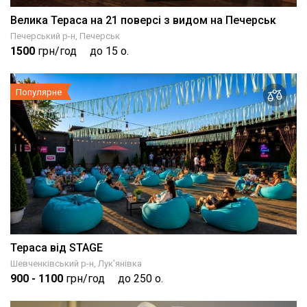
Велика Тераса на 21 поверсі з видом на Печерськ
Печерський р-н, Печерськ
1500
грн/год
до 15 о.
Популярне
Тераса від STAGE
Шевченківський р-н, Лук'янівка
900
- 1100
грн/год
до 250 о.