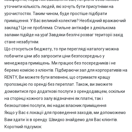
уточнити кількість людей, які хочуть бути присутніми на
урочистостях. Таким чином, буде простіше підібрати
приміщення. У Вас великий колектив? Необхідний вражаючий
заклад? Це не проблема. Стильне антікафе з декількома
залами підійде на ура! Завдяки безлічі розваг території захід
стане незабутнім.
Що стосується бюджету, то при перегляді каталогу можна
побачити ціни
або запросити ціни безпосередньо у
менеджера приміщень.
Ми працює без посередників і не
беремо комісію з клієнтів. Підбираючи зал для корпоративів на
RENTY,
Ви можете бути впевнені, що отримаєте кращу
пропозицію по оренді без переплат. Також, ви зможете
домовитися про
додаткові послуги з орендодавцем, оскільки
на сторінці кожного залу відзначені як платні, так і
безкоштовні послуги, які надає власник приміщення
Якщо у Вас є локації для проведення заходів, ми допоможемо
Вам здати їх в оренду. Швидко знайдемо для Вас клієнтів.
Короткий підсумок: