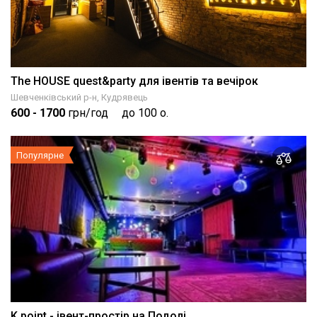
The HOUSE quest&party для івентів та вечірок
Шевченківський р-н, Кудрявець
600
- 1700
грн/год
до 100 о.
Популярне
K.point - івент-простір на Подолі