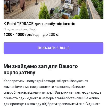
K.Point TERRACE для незабутніх івентів
Подільський р-н, Поділ
1200
- 4000
грн/год
до 200 о.
ПОКАЗАТИ БІЛЬШЕ
Ми знайдемо зал для Вашого
корпоративу
Корпоративи - популярні заходи, які організовуються
компаніями
з метою розважити колектив, зблизити
співробітників, відзначити події. Завдяки
святам, люди краще
пізнають один одного в неформальній обстановці. Важливо
для проведення заходу підібрати правильне місце. Від нього