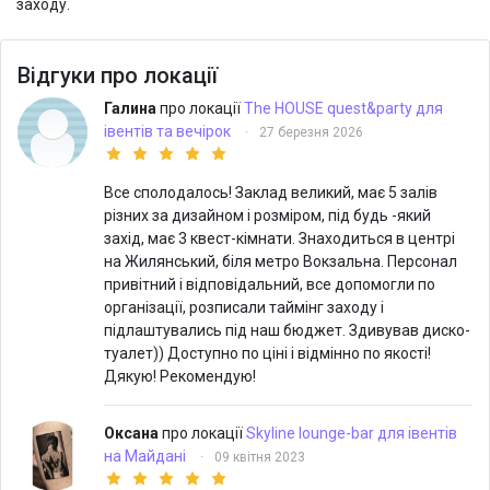
заходу.
Відгуки про локації
Галина
про локації
The HOUSE quest&party для
івентів та вечірок
·
27 березня 2026
Все сполодалось! Заклад великий, має 5 залів
різних за дизайном і розміром, під будь -який
захід, має 3 квест-кімнати. Знаходиться в центрі
на Жилянський, біля метро Вокзальна. Персонал
привітний і відповідальний, все допомогли по
організації, розписали таймінг заходу і
підлаштувались під наш бюджет. Здивував диско-
туалет)) Доступно по ціні і відмінно по якості!
Дякую! Рекомендую!
Оксана
про локації
Skyline lounge-bar для івентів
на Майдані
·
09 квітня 2023