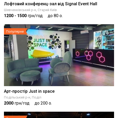
Лофтовий конференц-зал від Signal Event Hall
Шевченківський р-н, Старий Київ
1200
- 1500
грн/год
до 80 о.
Популярне
Арт-простір Just in space
Подільський р-н, Поділ
2000
грн/год
до 200 о.