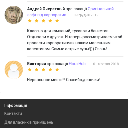
Андрей Очеретный
про локації
Оригінальний
лофт під корпоратив
·
09 грудня 2019
Классно для компаний, тусовок и банкетов.
Отдыхали с другом. И теперь рассматриваем чтоб
провести корпоративчик нашим маленьким
колективом. Самые острые супы!))) Огонь!
Виктория
про локації
Flora Hub
·
01 жовтня 2018
Нереальное место!!! Спасибо,девочки!
Інформація
Контакти
Для власників приміщень