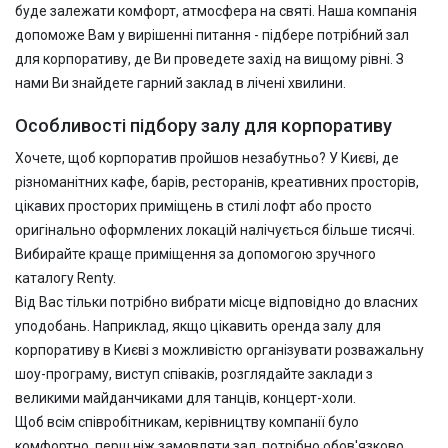
буде залежати комфорт, атмосфера на святі. Наша компанія
допоможе Вам у вирішенні питання - підбере потрібний зал
для
корпоративу, де Ви проведете захід на вищому рівні. З
нами Ви знайдете гарний заклад в лічені хвилини.
Особливості підбору залу для корпоративу
Хочете, щоб корпоратив пройшов незабутньо?
У Києві, де
різноманітних кафе, барів, ресторанів, креативних просторів,
цікавих просторих приміщень в стилі лофт або просто
оригінально оформлених локацій налічується більше тисячі.
Вибирайте краще приміщення за допомогою зручного
каталогу
Renty.
Від Вас тільки потрібно вибрати місце відповідно до власних
уподобань. Наприклад, якщо цікавить оренда залу для
корпоративу в Києві з можливістю організувати розважальну
шоу-програму, виступ співаків, розглядайте заклади з
великими майданчиками для танців, концерт-холи.
Щоб всім співробітникам, керівництву компанії було
комфортно, перш ніж замовляти зал, потрібно обов'язково