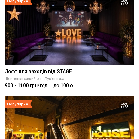
Популярне
Лофт для заходів від STAGE
Шевченківський р-н, Лук'янівка
900
- 1100
грн/год
до 100 о.
Популярне