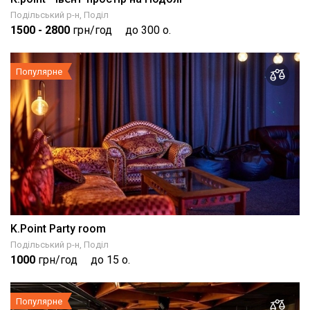
Подільський р-н, Поділ
1500
- 2800
грн/год
до 300 о.
Популярне
K.Point Party room
Подільський р-н, Поділ
1000
грн/год
до 15 о.
Популярне