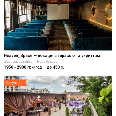
Heaven_Space — локація з терасою та укриттям
Шевченківський р-н, Нова будова
1950
- 2900
грн/год
до 450 о.
Популярне