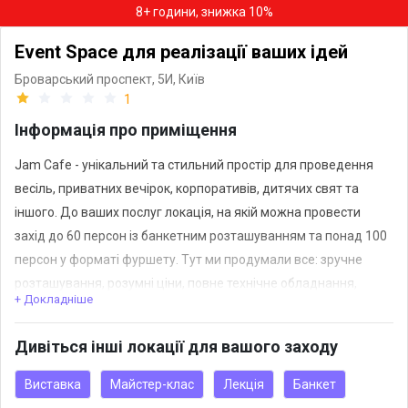
8+ години, знижка 10%
Event Space для реалізації ваших ідей
Броварський проспект, 5И,
Київ
1
Інформація про приміщення
Jam Cafe - унікальний та стильний простір для проведення
весіль, приватних вечірок, корпоративів, дитячих свят та
іншого. До ваших послуг локація, на якій можна провести
захід до 60 персон із банкетним розташуванням та понад 100
персон у форматі фуршету. Тут ми продумали все: зручне
розташування, розумні ціни, повне технічне обладнання,
+ Докладніше
індивідуальний підхід.
Дивіться інші локації для вашого заходу
Основний зал виконаний у світлих тонах із авторським
дизайном, який відтворює атмосферу віденської вишуканості
Виставка
Майстер-клас
Лекція
Банкет
та аристократизму.