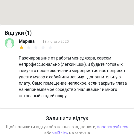
Відгуки (1)
Марина
·
18 лютого 2020
Разочарование от работы менеджера, совсем
непрофессионально (легкий шок), и будьте готовы к
тому что после окончания мероприятия вас попросят
увезти мусор с собой или возьмут дополнительную
плату. Само помещение неплохое, если закрыть глаза
на неприемлемое соседство "наливайки" и много
нетрезвый людей вокруг.
Залишити відгук
Щоб залишити відгук або на нього відповісти,
зареєструйтеся
або
увійдіть
на renty.ua