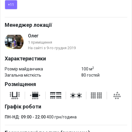
+11
Приміщення оснащене WI-FI, системами вентиляції та
кондиціювання. У вартість оренди вже включено
користування професійною звуковою та світловою
Менеджер локації
апаратурою, пультом звукорежисера, караоке системою та
Олег
ігровою приставкою Sony Play Station 4.
1 приміщення
На сайті з 9-го грудня 2019
Зал знаходиться в пішій доступності від метро Гідропарк.
Характеристики
2
Розмір майданчика
100 м
Загальна місткість
80 гостей
Розміщення
Графік роботи
ПН-НД: 09:00 - 22:00
400 грн/година