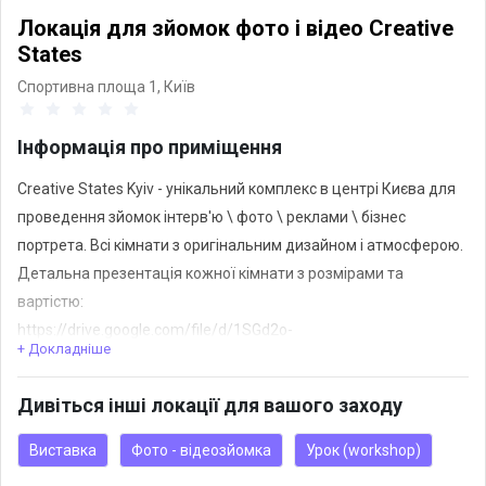
Локація для зйомок фото і відео Creative
States
Спортивна площа 1,
Київ
Інформація про приміщення
Creative States Kyiv - унікальний комплекс в центрі Києва для
проведення зйомок інтерв'ю \ фото \ реклами \ бізнес
портрета. Всі кімнати з оригінальним дизайном і атмосферою.
Детальна презентація кожної кімнати з розмірами та
вартістю:
https://drive.google.com/file/d/1SGd2o-
+ Докладніше
6yByAM4vagBzh4oNaPeTUuQjFf/view?usp=sharing
Дивіться інші локації для вашого заходу
Виставка
Фото - відеозйомка
Урок (workshop)