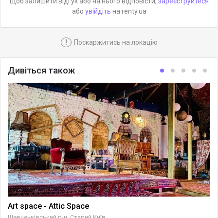
Щоб залишити відгук або на нього відповісти,
зареєструйтеся
або
увійдіть
на renty.ua
!
Поскаржитись на локацію
Дивіться також
Art space - Attic Space
Шевченківський р-н, Старий Київ