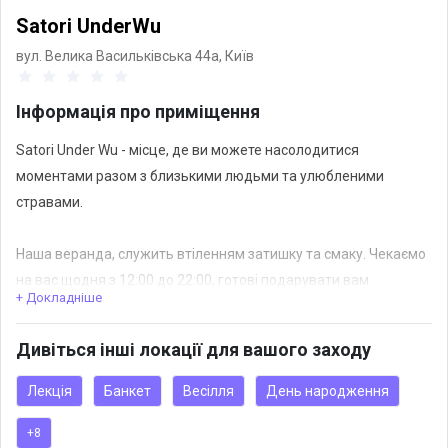
Satori UnderWu
вул. Велика Васильківська 44а,
Київ
Інформація про приміщення
Satori Under Wu - місце, де ви можете насолодитися
моментами разом з близькими людьми та улюбленими
стравами.
Наша веранда, служить втіленням затишку та смаку. Чекаємо
на вас щодня з 12:00 до 22:00, готові подарувати вам
+ Докладніше
найкращі страви ближнього сходу, пройняті сонячним
настроєм Середземномор'я.
Дивіться інші локації для вашого заходу
Будемо раді допомогти з організацією Вашої події
Лекція
Банкет
Весілля
День народження
https://www.instagram.com/deamor.ua?
+8