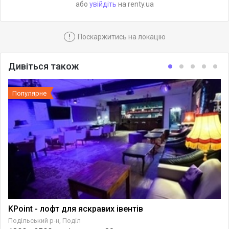
або
увійдіть
на renty.ua
!
Поскаржитись на локацію
Дивіться також
Популярне
KPoint - лофт для яскравих івентів
Подільський р-н, Поділ