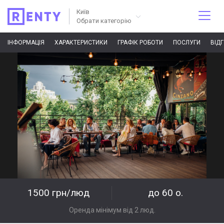
Київ
Обрати категорію
ІНФОРМАЦІЯ
ХАРАКТЕРИСТИКИ
ГРАФІК РОБОТИ
ПОСЛУГИ
ВІД
1500 грн/люд
до 60 о.
Оренда мінімум від 2 люд.