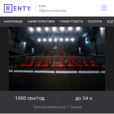
Київ
Обрати категорію
ІНФОРМАЦІЯ
ХАРАКТЕРИСТИКИ
ГРАФІК РОБОТИ
ПОСЛУГИ
ВІД
1000 грн/год
до 34 о.
Оренда мінімум від 1 година