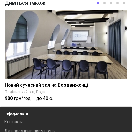
Дивіться також
Новий сучасний зал на Воздвиженці
Подільський р-н, Поділ
900
грн/год
до 40 о.
Інформація
Контакти
Для власників приміщень