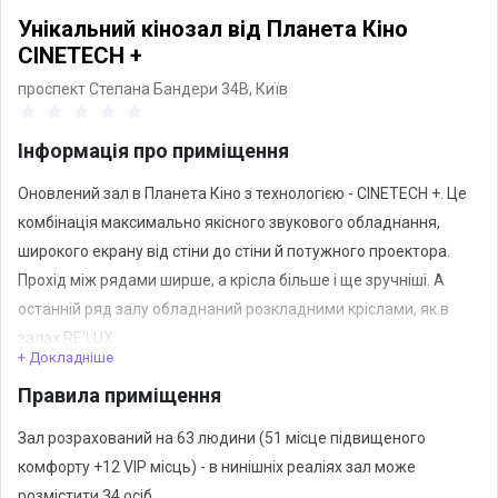
Унікальний кінозал від Планета Кіно
CINETECH +
проспект Степана Бандери 34В,
Київ
Інформація про приміщення
Оновлений зал в Планета Кіно з технологією - CINETECH +. Це
комбінація максимально якісного звукового обладнання,
широкого екрану від стіни до стіни й потужного проектора.
Прохід між рядами ширше, а крісла більше і ще зручніші. А
останній ряд залу обладнаний розкладними кріслами, як в
залах RE'LUX.
+ Докладніше
Правила приміщення
Ви можете орендувати локацію для проведення корпоративу,
тренінгу або кіноперегляду.
Зал розрахований на 63 людини (51 місце підвищеного
комфорту +12 VIP місць) - в нинішніх реаліях зал може
розмістити 34 осіб.