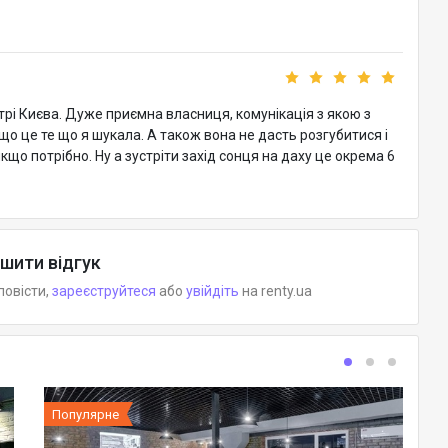
трі Києва. Дуже приємна власниця, комунікація з якою з
о це те що я шукала. А також вона не дасть розгубитися і
що потрібно. Ну а зустріти захід сонця на даху це окрема 6
шити відгук
повісти,
зареєструйтеся
або
увійдіть
на renty.ua
Популярне