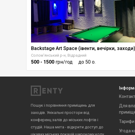
Backstage Art Space (івенти, вечірки, заходи
Солом'янський р-н, Відрадний
500
- 1500
грн/год
до 50 о.
Інформ
Контак
Пошук і порівняння приміщень для
Для вла
приміщ
заходів. Унікальні простори від
конференц залів до міських лофтів і
Тарифи
студій. Наша мета - відкрити доступ до
Угода к
цікавих міських локацій широкому колу