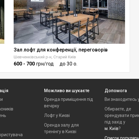
)
Зал лофт для конференції, переговорів
V
Шевченківський р-н, Старий Київ
Об
600
- 700
грн/год
до 30 о.
1
ація
Можливо ви шукаєте
Допомога
ти
Оренда приміщення під
Ви знаходитесь 
вечірку
сників
Обираєте, де
ень
Лофт у Києві
орендувати при
під захід у
Оренда залу для
м. Київ
?
тренінгу в Києві
ористувача
Список популяр