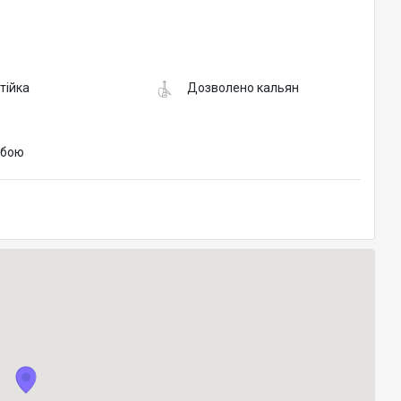
тійка
Дозволено кальян
обою