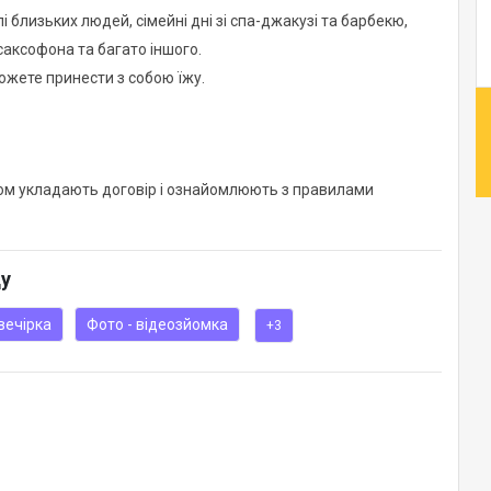
лі близьких людей, сімейні дні зі спа-джакузі та барбекю,
саксофона та багато іншого.
ожете принести з собою їжу.
ком укладають договір і ознайомлюють з правилами
ду
вечірка
Фото - відеозйомка
+3