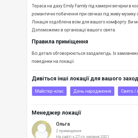
Тераса на даху Emily Family під камерні вечірки в ко
романтичні побачення при свічках під живу музику 
Локація оздоблена всім для вашого комфорту. Ви м
Допоможемо в організації вашого свята.
Правила приміщення
Всі деталі обговорюються заздалегідь. Із замовни
поведінки на локації.
Дивіться інші локації для вашого захо
Майстер-клас
День народження
Свято / 
Менеджер локації
Ольга
2 приміщення
На сайті з 27-го червня 2021