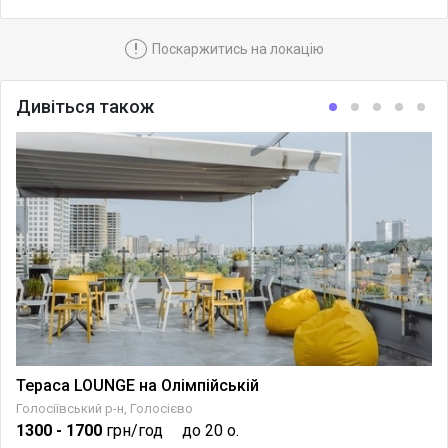
!
Поскаржитись на локацію
Дивіться також
Тераса LOUNGE на Олімпійській
Голосіївський р-н, Голосієво
1300
- 1700
грн/год
до 20 о.