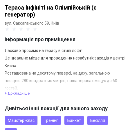
Тераса Інфініті на Олімпійській (є
генератор)
вул. Саксаганського 59,
Київ
Інформація про приміщення
Ласкаво просимо на терасу в стилі лофт!
Це ідеальне місце для проведення незабутніх заходів у центрі
Києва.
Розташована на десятому поверсі, на даху, загальною
площею 280 квадратних метрів, наша тераса вміщує до 60
гостей.
+ Докладніше
Завдяки близькому розташуванню до станції метро
Дивіться інші локації для вашого заходу
"Олімпійська" (до 10 хвилин пішки), наша локація є легко
доступною.
Майстер-клас
Тренінг
Банкет
Весілля