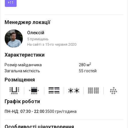
+11
Тераса обладнана зручними меблями, такими як дивани та
крісла-мішки, плетені лаундж-крісла, які забезпечать
комфортні умови для ваших гостей. Головною родзинкою
Менеджер локації
локації є зона барбекю, де готується смачний гриль з
Олексій
неповторним смаком.
5 приміщень
На сайті з 15-го червня 2020
Наша тераса - це ідеальний вибір для проведення
Характеристики
різноманітних заходів, таких як дні народження, вечірки,
корпоративні заходи, виставки та багато іншого.
2
Розмір майданчика
280 м
Загальна місткість
55 гостей
Розміщення
Графік роботи
ПН-НД: 07:30 - 22:00
3500 грн/година
Особливості ціноутворення