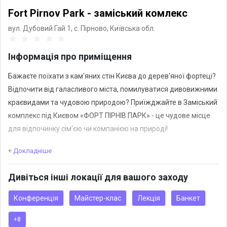
Fort Pirnov Park - заміський комлекс
вул. Дубовий Гай 1, с. Пірново,
Київська обл.
Інформація про приміщення
Бажаєте поїхати з кам'яних стін Києва до дерев'яної фортеці?
Відпочити від галасливого міста, помилуватися дивовижними
краєвидами та чудовою природою? Приїжджайте в Заміський
комплекс під Києвом «ФОРТ ПІРНІВ ПАРК» - це чудове місце
для відпочинку сім'єю чи компанією на природі!
+ Докладніше
В нас є:
басейни
Дивіться інші локації для вашого заходу
СПА
розважальні майданчики для дітей
Конференція
Майстер-клас
Лекція
Банкет
ресторани та кафе
+8