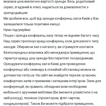
вказана ціна виключно вартості оренди. Весь додатковий
сервіс, згаданий в описі, надається за домовленістю з
орендодавцем.
Ми зробили все, щоб від оренди конференц зал в Києві у Вас
залишилися тільки позитивні емоції.
Нумо підсумуймо
Пошук і оренда конференц залу тепер не відніме багато часу.
Наш сервіс пропонує кращі конференц холи для різного типу
заходів. Обираючи зал з каталогу, ви отримуєте контакти
безпосередньо власника або менеджера приміщення, що
гарантує кращу ціну оренди без переплат посередникам.
Орендувати конференц зал в Києві для проведення
конференції або семінару в спокійній обстановці можна за
допомогою renty.ua. На сайті ви знайдете перелік сучасних,
комфортних залів з приємним і затишним інтер'єром. Зали для
конференцій, як правило, обладнані всім необхідним:
мобільного зручними меблями (Ви зможете розмістити її на
свій розсуд), технікою (проектором, фліп-чартом,
кондиціонером). Також Ви можете підібрати приміщення,