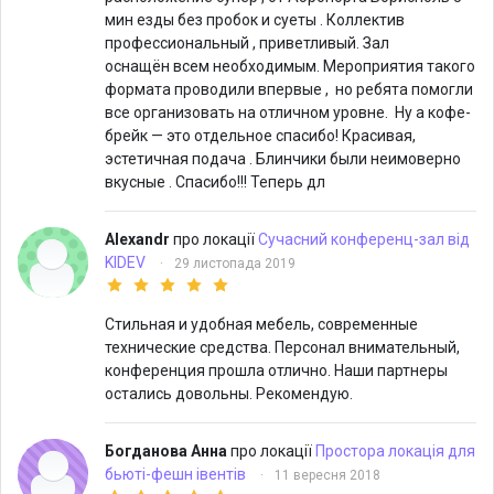
мин езды без пробок и суеты . Коллектив
профессиональный , приветливый. Зал
оснащён всем необходимым. Мероприятия такого
формата проводили впервые , но ребята помогли
все организовать на отличном уровне. Ну а кофе-
брейк — это отдельное спасибо! Красивая,
эстетичная подача . Блинчики были неимоверно
вкусные . Спасибо!!! Теперь дл
Alexandr
про локації
Сучасний конференц-зал від
KIDEV
·
29 листопада 2019
Стильная и удобная мебель, современные
технические средства. Персонал внимательный,
конференция прошла отлично. Наши партнеры
остались довольны. Рекомендую.
Богданова Анна
про локації
Простора локація для
бьюті-фешн івентів
·
11 вересня 2018