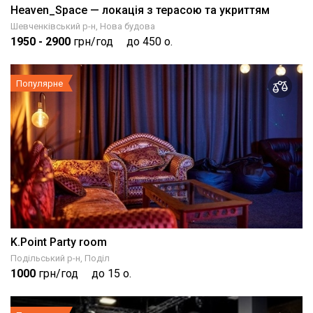
Heaven_Space — локація з терасою та укриттям
Шевченківський р-н, Нова будова
1950
- 2900
грн/год
до 450 о.
Популярне
K.Point Party room
Подільський р-н, Поділ
1000
грн/год
до 15 о.