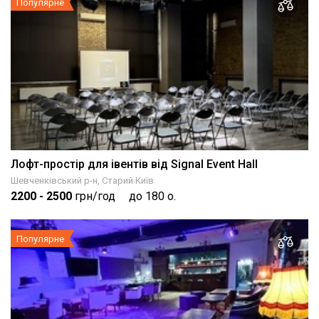
Популярне
Лофт-простір для івентів від Signal Event Hall
Шевченківський р-н, Старий Київ
2200
- 2500
грн/год
до 180 о.
Популярне