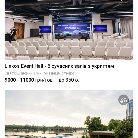
Linkos Event Hall - 6 сучасних залів з укриттям
Святошинський р-н, Академмістечко
9000
- 11000
грн/год
до 350 о.