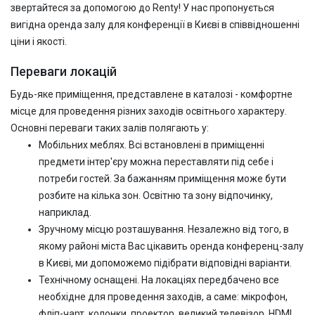
звертайтеся за допомогою до Renty! У нас пропонується
вигідна оренда залу для конференції в Києві в співвідношенні
ціни і якості.
Переваги локацій
Будь-яке приміщення, представлене в каталозі - комфортне
місце для проведення різних заходів освітнього характеру.
Основні переваги таких залів полягають у:
Мобільних меблях. Всі встановлені в приміщенні
предмети інтер'єру можна переставляти під себе і
потреби гостей. За бажанням приміщення може бути
розбите на кілька зон. Освітню та зону відпочинку,
наприклад.
Зручному місцю розташування. Незалежно від того, в
якому районі міста Вас цікавить оренда конференц-залу
в Києві, ми допоможемо підібрати відповідні варіанти.
Технічному оснащені. На локаціях передбачено все
необхідне для проведення заходів, а саме: мікрофон,
фліп-чарт, колонки, проектор, великий телевізор, HDMI