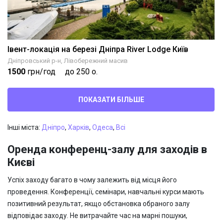
Івент-локація на березі Дніпра River Lodge Київ
Дніпровський р-н, Лівобережний масив
1500
грн/год
до 250 о.
ПОКАЗАТИ БІЛЬШЕ
Інші міста:
Дніпро
,
Харків
,
Одеса
,
Всі
Оренда конференц-залу для заходів в
Києві
Успіх заходу багато в чому залежить від місця його
проведення. Конференції, семінари, навчальні курси мають
позитивний результат, якщо обстановка обраного залу
відповідає заходу. Не витрачайте час на марні пошуки,