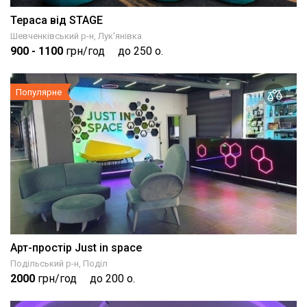
Тераса від STAGE
Шевченківський р-н, Лук'янівка
900
- 1100
грн/год
до 250 о.
Популярне
Арт-простір Just in space
Подільський р-н, Поділ
2000
грн/год
до 200 о.