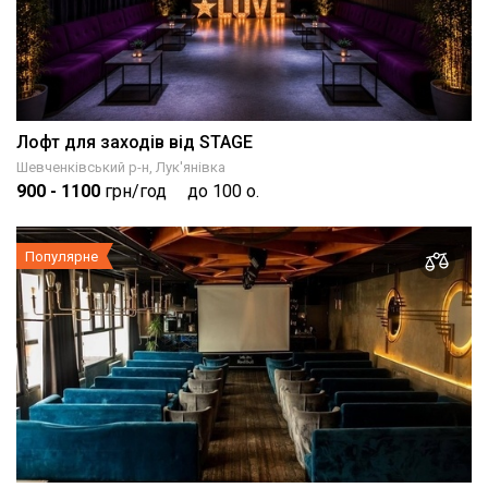
Лофт для заходів від STAGE
Шевченківський р-н, Лук'янівка
900
- 1100
грн/год
до 100 о.
Популярне