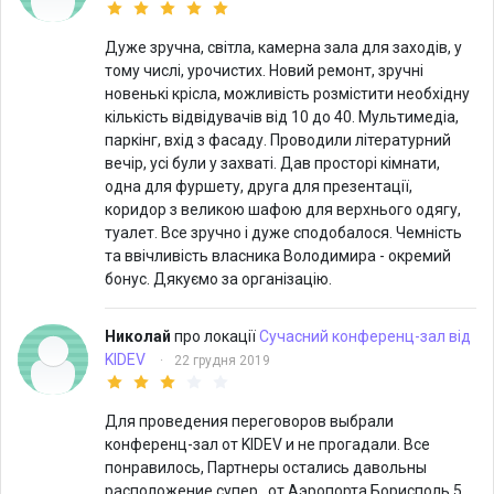
Дуже зручна, світла, камерна зала для заходів, у
тому числі, урочистих. Новий ремонт, зручні
новенькі крісла, можливість розмістити необхідну
кількість відвідувачів від 10 до 40. Мультимедіа,
паркінг, вхід з фасаду. Проводили літературний
вечір, усі були у захваті. Дав просторі кімнати,
одна для фуршету, друга для презентації,
коридор з великою шафою для верхнього одягу,
туалет. Все зручно і дуже сподобалося. Чемність
та ввічливість власника Володимира - окремий
бонус. Дякуємо за організацію.
Николай
про локації
Сучасний конференц-зал від
KIDEV
·
22 грудня 2019
Для проведения переговоров выбрали
конференц-зал от KIDEV и не прогадали. Все
понравилось, Партнеры остались давольны
расположение супер , от Аэропорта Борисполь 5