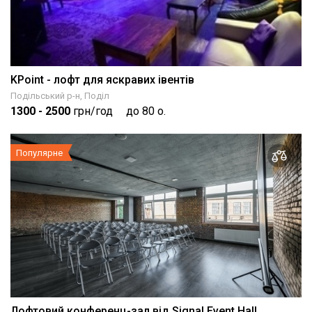
KPoint - лофт для яскравих івентів
Подільський р-н, Поділ
1300
- 2500
грн/год
до 80 о.
Популярне
Лофтовий конференц-зал від Signal Event Hall