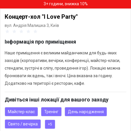
3+ години, знижка 10%
Концерт-хол "I Love Party"
вул. Андрія Малишка 3,
Київ
Інформація про приміщення
Наше приміщення є великим майданчиком для будь-яких
заходів (корпоративи, вечірки, конференції, майстер-класи,
стендапи, зустрічі в сліпу, проведення ігор). Локацію можна
бронювати як вдень, так і вночі. Ціна вказана за годину.
Додатково на території є ресторан, кафе.
Дивіться інші локації для вашого заходу
Майстер-клас
Тренінг
День народження
Свято / вечірка
+5