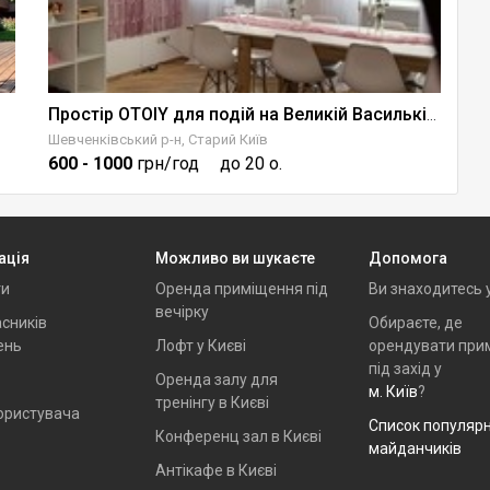
З
Простір OTOIY для подій на Великій Васильківській
Шевченківський р-н, Старий Київ
Пе
600
- 1000
грн/год
до 20 о.
1
ація
Можливо ви шукаєте
Допомога
ти
Оренда приміщення під
Ви знаходитесь 
вечірку
сників
Обираєте, де
ень
Лофт у Києві
орендувати при
під захід у
Оренда залу для
м. Київ
?
тренінгу в Києві
ористувача
Список популяр
Конференц зал в Києві
майданчиків
Антікафе в Києві