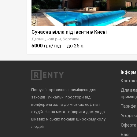
Сучасна вілла під івенти в Києві
Дарницький р-н, Бортничі
5000
грн/год
до 25 о.
Інформ
Контак
Пошук і порівняння приміщень для
Для вла
приміщ
заходів. Унікальні простори від
конференц залів до міських лофтів і
Тарифи
студій. Наша мета - відкрити доступ до
Угода к
цікавих міських локацій широкому колу
Оферта
людей
Блог