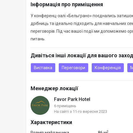
Інформація про приміщення
У конференц-залі «Бельграно» поєднались затишок 
дрібниць та ідеально підходить для навчальних семі
переговорів. Під час вашої події ми допоможемо ор
питань.
Дивіться інші локації для вашого захо
Виставка
Переговори
Конференція
М
Менеджер локації
Favor Park Hotel
6 приміщень
На сайті з 11-го вересня 2023
Характеристики
2
Розмір майданчика
86 м