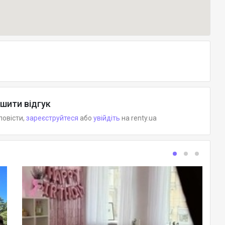
шити відгук
повісти,
зареєструйтеся
або
увійдіть
на renty.ua