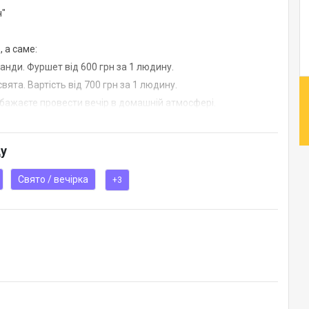
ч"
 а саме:
нди. Фуршет від 600 грн за 1 людину.
ята. Вартість від 700 грн за 1 людину.
бажаєте провести вечір в домашній атмосфері.
нашої локації для власних потреб, таких як: конференція,
ду
Свято / вечірка
+3