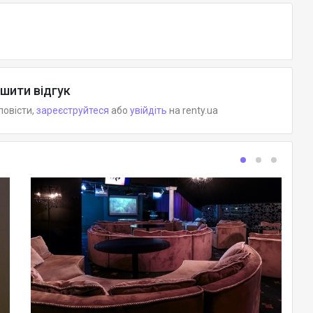
шити відгук
повісти,
зареєструйтеся
або
увійдіть
на renty.ua