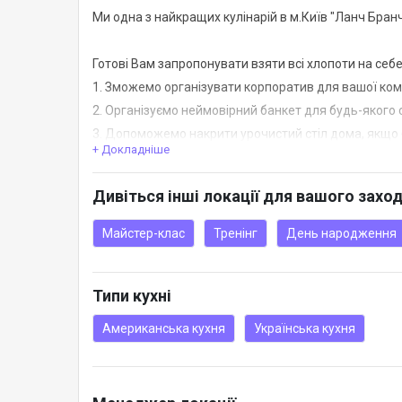
Ми одна з найкращих кулінарій в м.Київ "Ланч Бран
Готові Вам запропонувати взяти всі хлопоти на себе,
1. Зможемо організувати корпоратив для вашої кома
2. Організуємо неймовірний банкет для будь-якого св
3. Допоможемо накрити урочистий стіл дома, якщо 
+ Докладніше
4. Готові запропонувати каву-брейк, під час оренди 
тимбілдинг, майстер-клас, та багато іншого.
Дивіться інші локації для вашого захо
Майстер-клас
Тренінг
День народження
Типи кухні
Американська кухня
Українська кухня