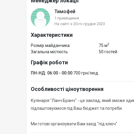
Менеджер локації
Тимофей
1 приміщення
На сайті з 20-го грудня 2023
Характеристики
2
Розмір майданчика
75 м
Загальна місткість
50 гостей
Графік роботи
ПН-НД: 06:00 - 00:00
700 грн/люд.
Особливості ціноутворення
Кулінарія "Ланч Бранч" - це заклад, який зможе зд
підлаштовуємося під Ваш бюджет та потреби.
Ми готові організувати Вам захід "під ключ"