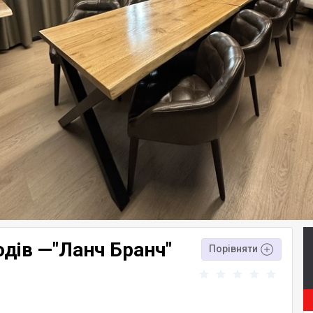
одів —"Ланч Бранч"
Порівняти