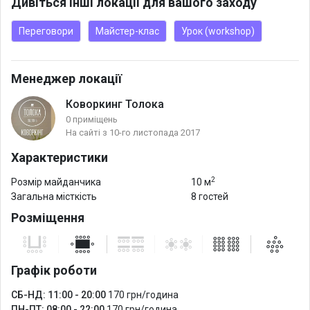
Дивіться інші локації для вашого заходу
Переговори
Майстер-клас
Урок (workshop)
Менеджер локації
Коворкинг Толока
0 приміщень
На сайті з 10-го листопада 2017
Характеристики
2
Розмір майданчика
10 м
Загальна місткість
8 гостей
Розміщення
Графік роботи
СБ-НД: 11:00 - 20:00
170 грн/година
ПН-ПТ: 08:00 - 22:00
170 грн/година