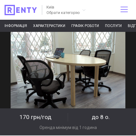
Київ
Обрати категорію
ІНФОРМАЦІЯ
ХАРАКТЕРИСТИКИ
ГРАФІК РОБОТИ
ПОСЛУГИ
ВІД
170 грн/год
до 8 о.
Оренда мінімум від 1 година