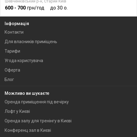
Шевченківський р-н, Старий Київ
600
- 700
грн/год
до 30 о.
Інформація
Контакти
Для власників приміщень
Тарифи
Угода користувача
Оферта
Блог
Можливо ви шукаєте
Оренда приміщення під вечірку
Лофт у Києві
Оренда залу для тренінгу в Києві
Конференц зал в Києві