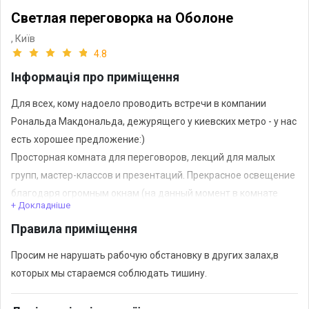
Светлая переговорка на Оболоне
,
Київ
4.8
Інформація про приміщення
Для всех, кому надоело проводить встречи в компании
Рональда Макдональда, дежурящего у киевских метро - у нас
есть хорошее предложение:)
Просторная комната для переговоров, лекций для малых
групп, мастер-классов и презентаций. Прекрасное освещение
благодаря огромным окнам (на данный момент в комнате
+ Докладніше
присутствуют живые растения,которые делают решетку не
Правила приміщення
такой скучной:)), маркерная доска и другие необходимые
вещи для презентаций, большой стол на 6-8 человек. Помимо
Просим не нарушать рабочую обстановку в других залах,в
того, переговорка вмещает 10 человек в театральной
которых мы стараемся соблюдать тишину.
рассадке .