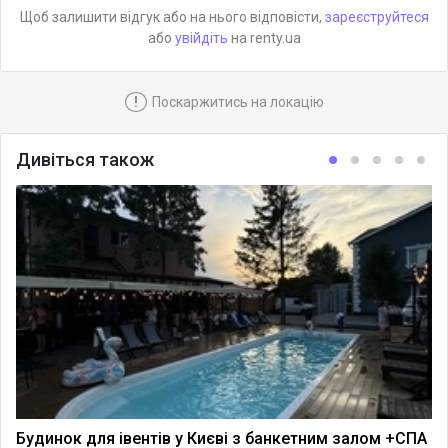
Щоб залишити відгук або на нього відповісти,
зареєструйтеся
або
увійдіть
на renty.ua
!
Поскаржитись на локацію
Дивіться також
Будинок для івентів у Києві з банкетним залом +СПА