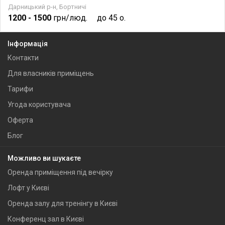
Дарницький р-н, Бортничі
1200
- 1500
грн/люд.
до 45 о.
Інформація
Контакти
Для власників приміщень
Тарифи
Угода користувача
Оферта
Блог
Можливо ви шукаєте
Оренда приміщення під вечірку
Лофт у Києві
Оренда залу для тренінгу в Києві
Конференц зал в Києві