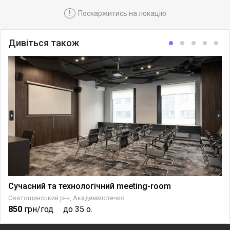
!
Поскаржитись на локацію
Дивіться також
Сучасний та технологічний meeting-room
Святошинський р-н, Академмістечко
850
грн/год
до 35 о.