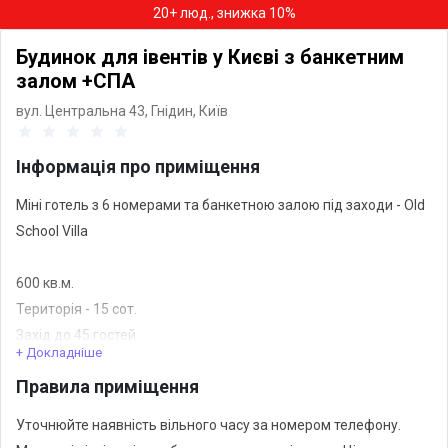
20+ люд., знижка 10%
Будинок для івентів у Києві з банкетним
залом +СПА
вул. Центральна 43, Гнідин,
Київ
Інформація про приміщення
Міні готель з 6 номерами та банкетною залою під заходи - Old
School Villa
600 кв.м.
Територія - 15 сот.
Захід до 45 гостей.
+ Докладніше
22 спальних місць.
Правила приміщення
Оренда всієї локації.
Захід без комендантської години
Уточнюйте наявність вільного часу за номером телефону.
Гарна шумоізоляція.