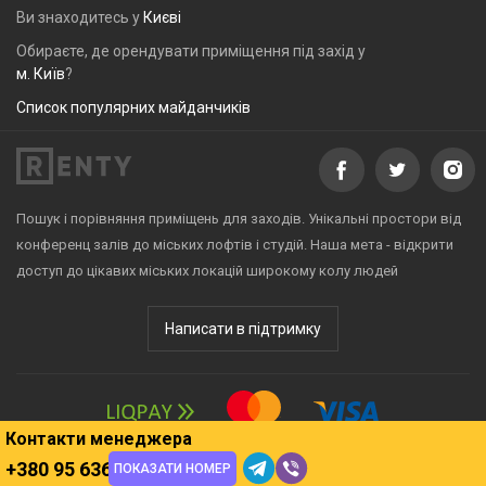
Ви знаходитесь у
Києві
Обираєте, де орендувати приміщення під захід у
м. Київ
?
Список популярних майданчиків
Пошук і порівняння приміщень для заходів. Унікальні простори від
конференц залів до міських лофтів і студій. Наша мета - відкрити
доступ до цікавих міських локацій широкому колу людей
Написати в підтримку
Контакти менеджера
+380 95 636 8835
ПОКАЗАТИ НОМЕР
© 2016 – 2026 Renty