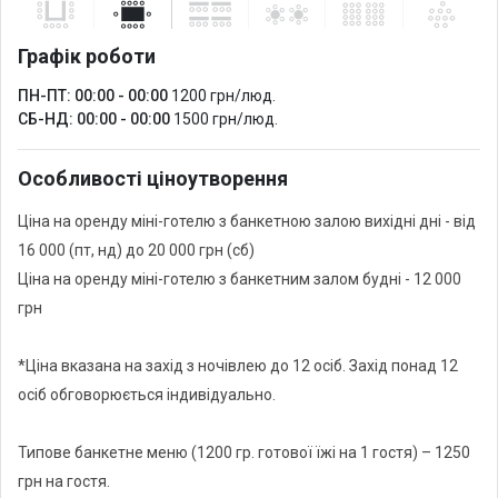
*Захід до 12 гостей. Кожен наступний гість - + 1000 грн. Понад
20 гостей - індивідуально визначається ціна.
Графік роботи
ПН-ПТ: 00:00 - 00:00
1200 грн/люд.
Ми можемо запропонувати банкетне меню під захід (Депозит
СБ-НД: 00:00 - 00:00
1500 грн/люд.
Особливості ціноутворення
Ціна на оренду міні-готелю з банкетною залою вихідні дні - від
16 000 (пт, нд) до 20 000 грн (сб)
Ціна на оренду міні-готелю з банкетним залом будні - 12 000
грн
*Ціна вказана на захід з ночівлею до 12 осіб. Захід понад 12
осіб обговорюється індивідуально.
Типове банкетне меню (1200 гр. готової їжі на 1 гостя) – 1250
грн на гостя.