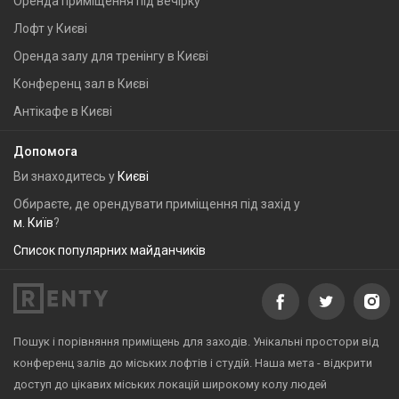
Оренда приміщення під вечірку
Лофт у Києві
Оренда залу для тренінгу в Києві
Конференц зал в Києві
Антікафе в Києві
Допомога
Ви знаходитесь у
Києві
Обираєте, де орендувати приміщення під захід у
м. Київ
?
Список популярних майданчиків
Пошук і порівняння приміщень для заходів. Унікальні простори від
конференц залів до міських лофтів і студій. Наша мета - відкрити
доступ до цікавих міських локацій широкому колу людей