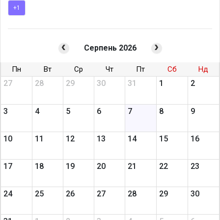
+1
- кондиціонер;
* проектор
- кулер із водою; - кавовий автомат (на вході)
Серпень 2026
*Оренда проектора за окрему плату (за домовленістю).
Пн
Вт
Ср
Чт
Пт
Сб
Нд
27
28
29
30
31
1
2
3
4
5
6
7
8
9
10
11
12
13
14
15
16
17
18
19
20
21
22
23
24
25
26
27
28
29
30