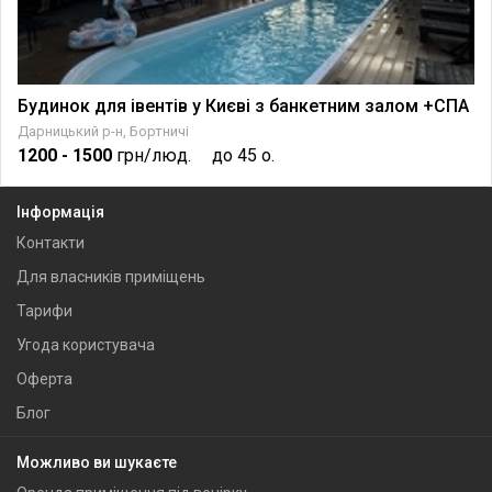
Будинок для івентів у Києві з банкетним залом +СПА
Дарницький р-н, Бортничі
1200
- 1500
грн/люд.
до 45 о.
Інформація
Контакти
Для власників приміщень
Тарифи
Угода користувача
Оферта
Блог
Можливо ви шукаєте