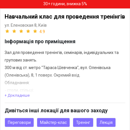
30+ години, знижка 5%
Навчальний клас для проведення тренінгів
ул. Еленовская 8,
Київ
4.9
Інформація про приміщення
Зал для проведення тренінгів, семінарів, індивідуальних та
групових занять.
300 м від ст. метро "Тараса Шевченка", вул. Оленівська
(Оленівська), 8, 1 поверх. Окремий вхід.
Обладнання:
- столи, стільці;
+ Докладніше
- магнітна сухостираєма дошка;
- фліп-чарт;
Дивіться інші локації для вашого заходу
- телевізор;
- магнітофон;
Переговори
Майстер-клас
Тренінг
Лекція
- Інтернет (wi-fi);