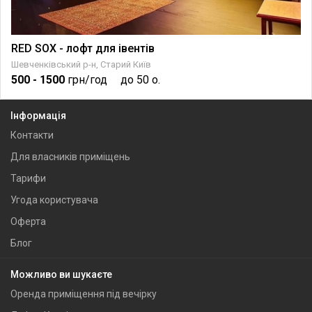
RED SOX - лофт для івентів
Шевченківський р-н, Старий Київ
500
- 1500
грн/год
до 50 о.
Інформація
Контакти
Для власників приміщень
Тарифи
Угода користувача
Оферта
Блог
Можливо ви шукаєте
Оренда приміщення під вечірку