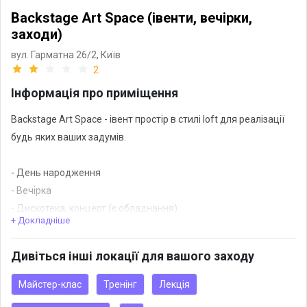
Backstage Art Space (івенти, вечірки,
заходи)
вул. Гарматна 26/2,
Київ
2
Інформація про приміщення
Backstage Art Space - івент простір в стилі loft для реалізації
будь яких ваших задумів.
- День народження
- Вечірка
- Дискотека, концерт (є обладнання)
+ Докладніше
- Перегляд кіно
Дивіться інші локації для вашого заходу
Є можливість гучно включати музику, не житлове приміщення,
можна зробити навіть дискотеку, і справжній концерт, є все
Майстер-клас
Тренінг
Лекція
світлове і звукове обладнання, барабани, підсилювачі,