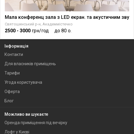
Мала конференц зала з LED екран. та акустичним зву
Святошинський р-н, Академмістечко
2500
- 3000
грн/год
до 80 о.
Інформація
Контакти
Для власників приміщень
Тарифи
Угода користувача
Оферта
Блог
Можливо ви шукаєте
Оренда приміщення під вечірку
Лофт у Києві