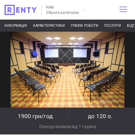
Київ
Обрати категорію
ІНФОРМАЦІЯ
ХАРАКТЕРИСТИКИ
ГРАФІК РОБОТИ
ПОСЛУГИ
ВІД
1900 грн/год
до 120 о.
Оренда мінімум від 1 година