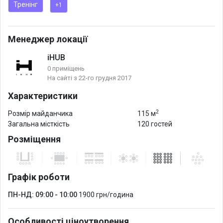
Тренінг
+1
Есть зона для кофе-брейков - площадь 71 м. кв.
Менеджер локації
iHUB
0 приміщень
На сайті з 22-го грудня 2017
Характеристики
2
Розмір майданчика
115 м
Загальна місткість
120 гостей
Розміщення
Графік роботи
ПН-НД: 09:00 - 10:00
1900 грн/година
Особливості ціноутворення