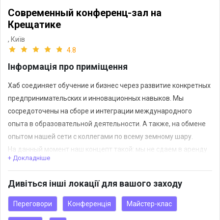
Современный конференц-зал на
Крещатике
,
Київ
4.8
Інформація про приміщення
Хаб соединяет обучение и бизнес через развитие конкретных
предпринимательских и инновационных навыков. Мы
сосредоточены на сборе и интеграции международного
опыта в образовательной деятельности. А также, на обмене
опытом нашей сети с коллегами по всему земному шару.
На данный момент наш концепт такой: мы не сдаем в аренду
+ Докладніше
наш конференц-зал, а только предоставляем его на
партнерских условиях под интересующие нас мероприятия
Дивіться інші локації для вашого заходу
(наши тематики: цифровые стартапы, бизнес, технологии) и
помогаем с рекламой самих мероприятий.
Переговори
Конференція
Майстер-клас