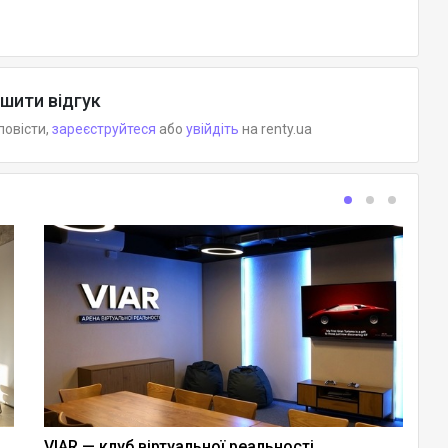
шити відгук
повісти,
зареєструйтеся
або
увійдіть
на renty.ua
VIAR — клуб віртуальної реальності
Майданчик для подій книгарні Сенс на Хрещатику