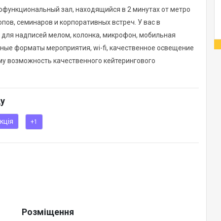
функциональный зал, находящийся в 2 минутах от метро
пов, семинаров и корпоративных встреч. У вас в
 для надписей мелом, колонка, микрофон, мобильная
ные форматы мероприятия, wi-fi, качественное освещение
ему возможность качественного кейтерингового
ду
кція
+1
Розміщення