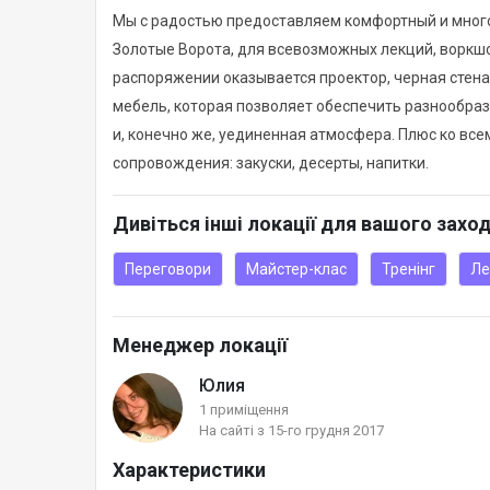
Мы с радостью предоставляем комфортный и много
Золотые Ворота, для всевозможных лекций, воркшо
распоряжении оказывается проектор, черная стена
мебель, которая позволяет обеспечить разнообраз
и, конечно же, уединенная атмосфера. Плюс ко вс
сопровождения: закуски, десерты, напитки.
Дивіться інші локації для вашого захо
Переговори
Майстер-клас
Тренінг
Ле
Менеджер локації
Юлия
1 приміщення
На сайті з 15-го грудня 2017
Характеристики