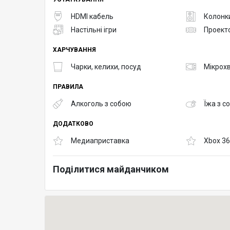
HDMI кабель
Колонк
Настільні ігри
Проект
ХАРЧУВАННЯ
Чарки, келихи, посуд
Мікрох
ПРАВИЛА
Алкоголь з собою
Їжа з с
ДОДАТКОВО
Медиаприставка
Хbox 3
Поділитися майданчиком