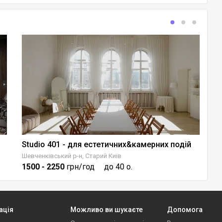
Studio 401 - для естетичних&камерних подій
K
Шевченківський р-н, Старий Київ
По
1500
- 2250
грн/год
до 40 о.
1
ація
Можливо ви шукаєте
Допомога