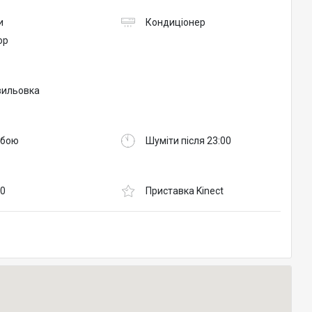
и
Кондиціонер
ор
вильовка
обою
Шуміти після 23:00
60
Приставка Kinect