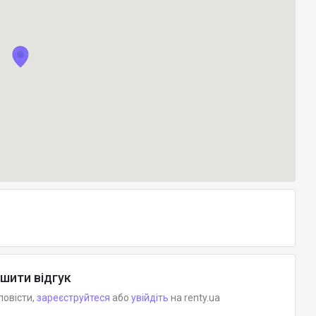
шити відгук
повісти,
зареєструйтеся
або
увійдіть
на renty.ua