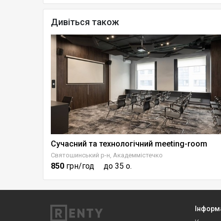
Дивіться також
Сучасний та технологічний meeting-room
Святошинський р-н, Академмістечко
850
грн/год
до 35 о.
Інформ