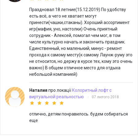
Праздновал 18 летние(15.12.2019) По удобству
есть всё, а чего не хватает могут
принести(чашки,стаканы). Хороший ассортимент
игр(мафия, уно, настолки) Очень приятный
сотрудник - Алексей, помогал чем мог, в том
числе культурно начать и закончить праздник.
Единственный, но маленький, минус - ремонт
прохода к самому месту(к самому Лаунж-руму это
не относится, но держу в курсе тех, кому это очень
важно) В общем отличное место для отдыха
небольшой компанией)
Наталия
про локації
Колоритный лофт c
виртуальной реальностью
·
07 лютого 2018
отлично, детям понравилось. будем собираться
еще