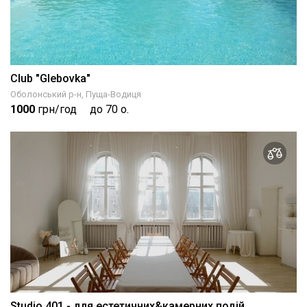
Club "Glebovka"
Оболонський р-н, Пуща-Водиця
1000
грн/год
до 70 о.
Studio 401 - для естетичних&камерних подій