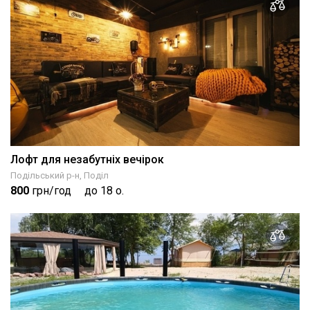
Лофт для незабутніх вечірок
Подільський р-н, Поділ
800
грн/год
до 18 о.