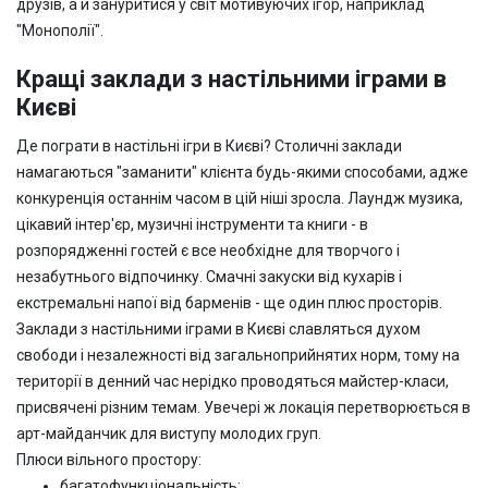
друзів, а й зануритися у світ мотивуючих ігор, наприклад
"Монополії".
Кращі заклади з настільними іграми в
Києві
Де пограти в настільні ігри в Києві? Столичні заклади
намагаються "заманити" клієнта будь-якими способами, адже
конкуренція останнім часом в цій ніші зросла. Лаундж музика,
цікавий інтер'єр, музичні інструменти та книги - в
розпорядженні гостей є все необхідне для творчого і
незабутнього відпочинку. Смачні закуски від кухарів і
екстремальні напої від барменів - ще один плюс просторів.
Заклади з настільними іграми в Києві славляться духом
свободи і незалежності від загальноприйнятих норм, тому на
території в денний час нерідко проводяться майстер-класи,
присвячені різним темам. Увечері ж локація перетворюється в
арт-майданчик для виступу молодих груп.
Плюси вільного простору:
багатофункціональність;