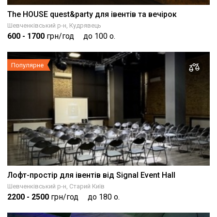
The HOUSE quest&party для івентів та вечірок
Шевченківський р-н, Кудрявець
600
- 1700
грн/год
до 100 о.
Популярне
Лофт-простір для івентів від Signal Event Hall
Шевченківський р-н, Старий Київ
2200
- 2500
грн/год
до 180 о.