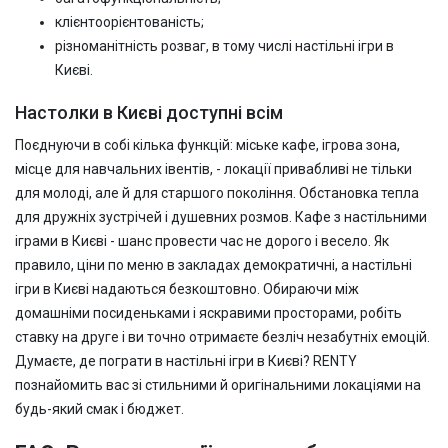
клієнтоорієнтованість;
різноманітність розваг, в тому числі настільні ігри в
Києві.
Настолки в Києві доступні всім
Поєднуючи в собі кілька функцій: міське кафе, ігрова зона,
місце для навчальних івентів, - локації привабливі не тільки
для молоді, але й для старшого покоління. Обстановка тепла
для дружніх зустрічей і душевних розмов. Кафе з настільними
іграми в Києві - шанс провести час не дорого і весело. Як
правило, ціни по меню в закладах демократичні, а настільні
ігри в Києві надаються безкоштовно. Обираючи між
домашніми посиденьками і яскравими просторами, робіть
ставку на друге і ви точно отримаєте безліч незабутніх емоцій.
Думаєте, де пограти в настільні ігри в Києві? RENTY
познайомить вас зі стильними й оригінальними локаціями на
будь-який смак і бюджет.