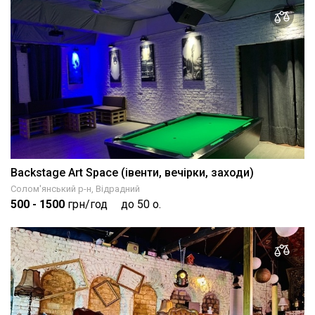
Backstage Art Space (івенти, вечірки, заходи)
Солом'янський р-н, Відрадний
500
- 1500
грн/год
до 50 о.