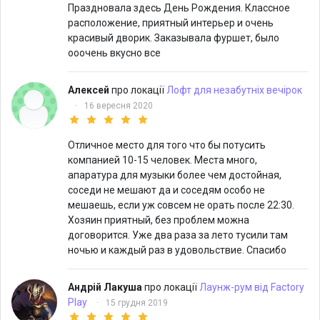
Праздновала здесь День Рождения. Классное
расположение, приятный интерьер и очень
красивый дворик. Заказывала фуршет, было
ооочень вкусно все
Алексей
про локації
Лофт для незабутніх вечірок
·
16 вересня 2020
Отличное место для того что бы потусить
компанией 10-15 человек. Места много,
апаратура для музыки более чем достойная,
соседи не мешают да и соседям особо не
мешаешь, если уж совсем не орать после 22:30.
Хозяин приятный, без проблем можна
договорится. Уже два раза за лето тусили там
ночью и каждый раз в удовольствие. Спасибо
Андрій Лакуша
про локації
Лаунж-рум від Factory
Play
·
15 грудня 2019