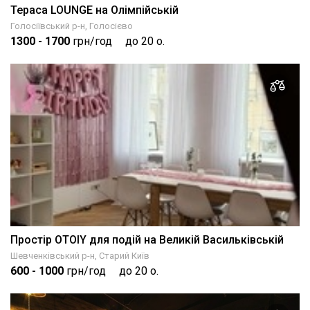
Тераса LOUNGE на Олімпійській
Голосіївський р-н, Голосієво
1300
- 1700
грн/год
до 20 о.
Простір OTOIY для подій на Великій Васильківській
Шевченківський р-н, Старий Київ
600
- 1000
грн/год
до 20 о.