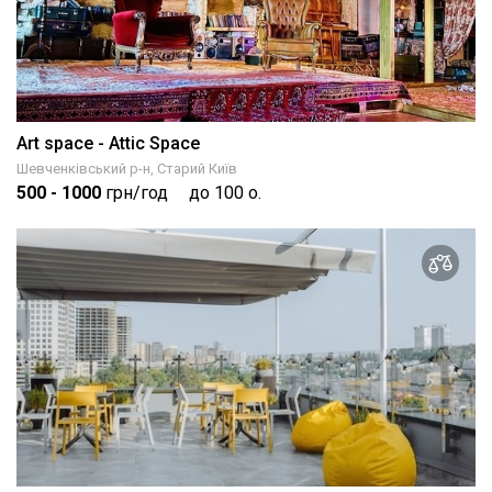
Art space - Attic Space
Шевченківський р-н, Старий Київ
500
- 1000
грн/год
до 100 о.